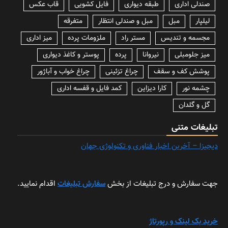
صندلی اداری
طبقه دیواری
فایل کشویی
قاب عکس
لیلپار
مبل
مبل و صندلی انتظار
متفرقه
مجسمه و تندیس
مستر راد
ملزومات پرده
میز اداری
میز جلومبلی
نیروانا
پرده
پوستر و کاغذ دیواری
پوشش کف و سقف
چراغ تزئینی
چراغ خواب و آباژور
چشمه نور
کارا دیزاین
کمد فایل و قفسه اداری
گل و گلدان
تبلیغات متنی
دیجیزا – آخرین اخبار فناوری و تکنولوژی جهان
جهت سفارش و درج تبلیغات از بخش
سفارش تبلیغات
اقدام نمایید.
خرید بک لینک و رپورتاژ