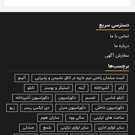
دسترسی سریع
تماس با ما
درباره ما
سفارش آگهی
برچسب‌ها
lسِت مبلمان راحتی نیم دایره در اتاق نشیمن و پذیرایی
آتینو
آرام
آشپزخانه
آینه
استیکر و پوستر
تابلو
تابلو شاسی
تجسم
دکوراسیون
دکوراسیون آشپزخانه
دکوراسیون داخلی
دکوراسیون منزل
دی ایکس ریسر
زیو
ساعت های تزئینی
سالی وود
سایان هوم
سایر لوازم اداری
سایر لوازم تزئینی
شمع
صندلی