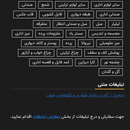
سایر لوازم اداری
سایر لوازم تزئینی
شمع
صندلی
صندلی اداری
طبقه دیواری
فایل کشویی
قاب عکس
لیلپار
مبل
مبل و صندلی انتظار
متفرقه
مجسمه و تندیس
مستر راد
ملزومات پرده
میز اداری
میز جلومبلی
نیروانا
پرده
پوستر و کاغذ دیواری
پوشش کف و سقف
چراغ تزئینی
چراغ خواب و آباژور
چشمه نور
کارا دیزاین
کمد فایل و قفسه اداری
گل و گلدان
تبلیغات متنی
دیجیزا – آخرین اخبار فناوری و تکنولوژی جهان
جهت سفارش و درج تبلیغات از بخش
سفارش تبلیغات
اقدام نمایید.