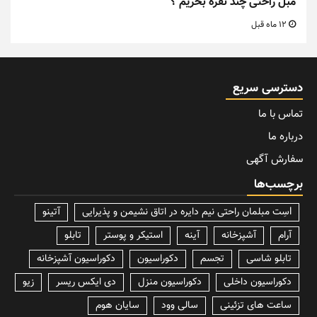
مبل راحتی چند نفره بخریم ؟
12 ماه قبل
دسترسی سریع
تماس با ما
درباره ما
سفارش آگهی
برچسب‌ها
lسِت مبلمان راحتی نیم دایره در اتاق نشیمن و پذیرایی
آتینو
آرام
آشپزخانه
آینه
استیکر و پوستر
تابلو
تابلو شاسی
تجسم
دکوراسیون
دکوراسیون آشپزخانه
دکوراسیون داخلی
دکوراسیون منزل
دی ایکس ریسر
زیو
ساعت های تزئینی
سالی وود
سایان هوم