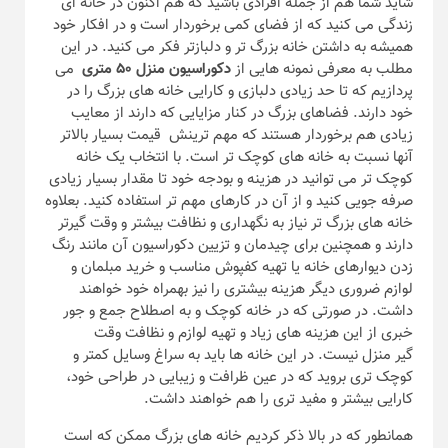
شاید شما هم از جمله افرادی باشید که هم اکنون در خانه ای
زندگی می کنید که از فضای کمی برخوردار است و در افکار خود
همیشه به داشتن خانه بزرگ تر و دلبازتر فکر می کنید. در این
مطلب به معرفی نمونه هایی از
دکوراسیون منزل ۵۰ متری
می
پردازیم که تا حد زیادی دلبازی و کارایی خانه های بزرگ را در
خود دارند. فضاهای بزرگ در کنار مزایایی که دارند از معایب
زیادی هم برخوردار هستند که مهم ترینش قیمت بسیار بالاتر
آنها نسبت به خانه های کوچک تر است. با انتخاب یک خانه
کوچک تر می توانید در هزینه و بودجه خود تا مقدار بسیار زیادی
صرفه جویی کنید و از آن در کارهای مهم تر استفاده کنید. بعلاوه
خانه های بزرگ تر نیاز به نگهداری و نظافت بیشتر و وقت گیرتر
دارند و همچنین برای چیدمان و تزیین دکوراسیون آن مانند رنگ
زدن دیوارهای خانه یا تهیه کفپوش مناسب و خرید مبلمان و
لوازم ضروری دیگر هزینه بیشتری را نیز بهمراه خود خواهند
داشت. در صورتی که در خانه کوچک و به اصطلاح جمع و جور
خبری از این هزینه های زیاد و تهیه لوازم و نظافت وقت
گیر منزل نیست. در این خانه ها باید به سراغ وسایل کمتر و
کوچک تری بروید که در عین ظرافت و زیبایی در طراحی خود،
کارایی بیشتر و مفید تری را هم خواهند داشت.
همانطور که در بالا ذکر کردیم خانه های بزرگ ممکن که است