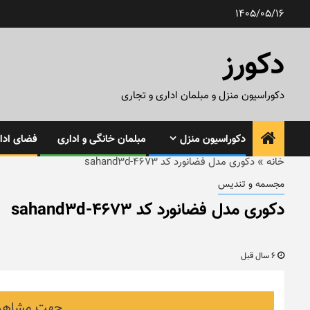
رش
1405/05/16
ه
حتوا
دکورز
دکوراسیون منزل و مبلمان اداری و تجاری
دکوراسیون منزل
مبلمان خانگی و اداری
فضای ادار
خانه
»
دکوری مدل فضانورد کد sahand3d-4673
مجسمه و تندیس
دکوری مدل فضانورد کد sahand3d-4673
6 سال قبل
جهت مشاهده