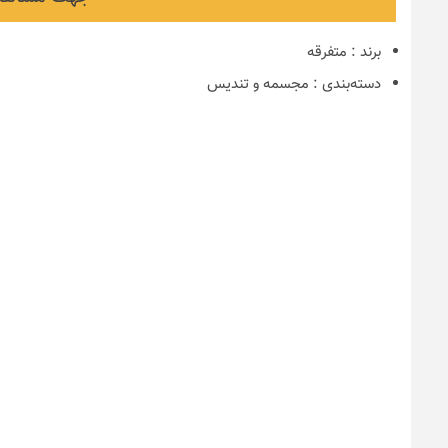
برند
:
متفرقه
دسته‌بندی
:
مجسمه و تندیس
نکات و ترفندها
دکوراسیون مدر
های ایرانی
6 سال قبل