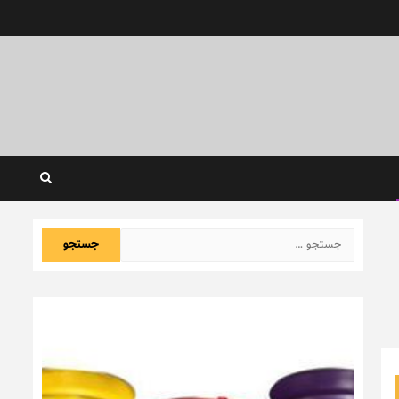
جستجو
برای: