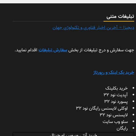
تبلیغات متنی
دیجیزا – آخرین اخبار فناوری و تکنولوژی جهان
جهت سفارش و درج تبلیغات از بخش
سفارش تبلیغات
اقدام نمایید.
خرید بک لینک و رپورتاژ
خرید بکلینک
آپدیت نود 32
پسورد نود 32
اوکلی لایسنس رایگان نود 32
لایسنس نود 32
سئو وب سایت
رایگان
خرید آنتی ویروس اورجینال