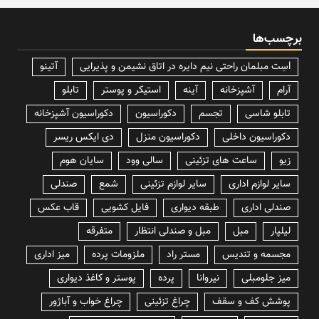
برچسب‌ها
lسِت مبلمان راحتی نیم دایره در اتاق نشیمن و پذیرایی
آتینو
آرام
آشپزخانه
آینه
استیکر و پوستر
تابلو
تابلو شاسی
تجسم
دکوراسیون
دکوراسیون آشپزخانه
دکوراسیون داخلی
دکوراسیون منزل
دی ایکس ریسر
زیو
ساعت های تزئینی
سالی وود
سایان هوم
سایر لوازم اداری
سایر لوازم تزئینی
شمع
صندلی
صندلی اداری
طبقه دیواری
فایل کشویی
قاب عکس
لیلپار
مبل
مبل و صندلی انتظار
متفرقه
مجسمه و تندیس
مستر راد
ملزومات پرده
میز اداری
میز جلومبلی
نیروانا
پرده
پوستر و کاغذ دیواری
پوشش کف و سقف
چراغ تزئینی
چراغ خواب و آباژور