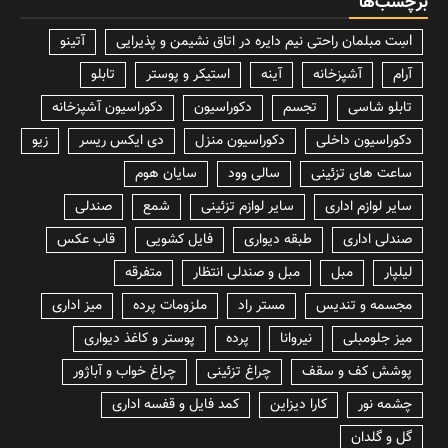
برچسب‌ها
lسِت مبلمان راحتی نیم دایره در اتاق نشیمن و پذیرایی
آتینو
آرام
آشپزخانه
آینه
استیکر و پوستر
تابلو
تابلو شاسی
تجسم
دکوراسیون
دکوراسیون آشپزخانه
دکوراسیون داخلی
دکوراسیون منزل
دی ایکس ریسر
زیو
ساعت های تزئینی
سالی وود
سایان هوم
سایر لوازم اداری
سایر لوازم تزئینی
شمع
صندلی
صندلی اداری
طبقه دیواری
فایل کشویی
قاب عکس
لیلپار
مبل
مبل و صندلی انتظار
متفرقه
مجسمه و تندیس
مستر راد
ملزومات پرده
میز اداری
میز جلومبلی
نیروانا
پرده
پوستر و کاغذ دیواری
پوشش کف و سقف
چراغ تزئینی
چراغ خواب و آباژور
چشمه نور
کارا دیزاین
کمد فایل و قفسه اداری
گل و گلدان