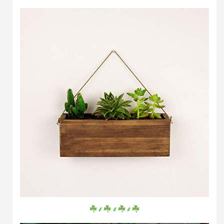
⸙
⸙
⸙