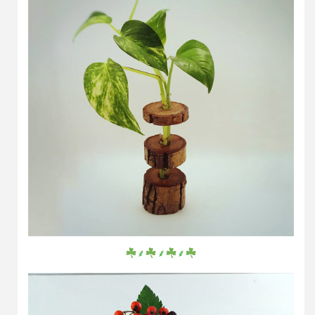
⸙
⸙
⸙