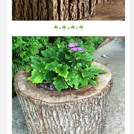
⸙
⸙
⸙