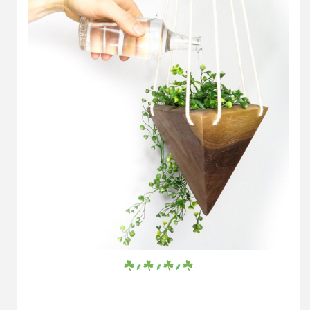
⸙
⸙
⸙