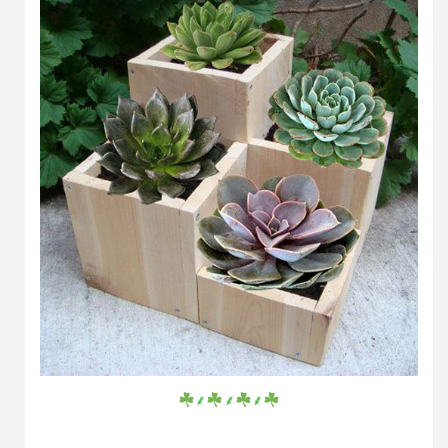
⸙
⸙
⸙