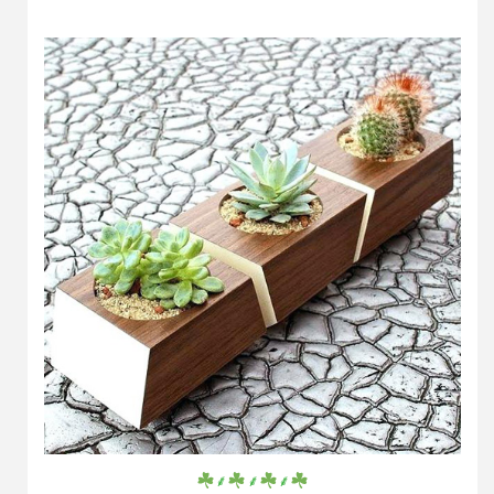
⸙
⸙
⸙