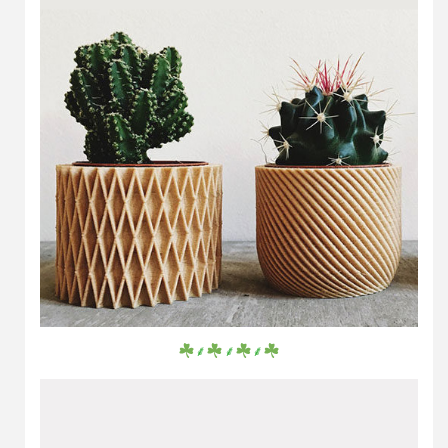
⸙
⸙
⸙