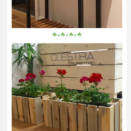
⸙
⸙
⸙