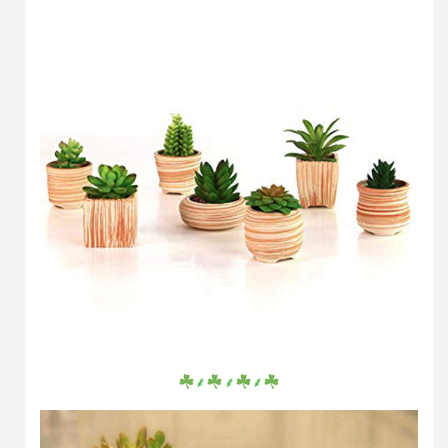
⸙
⸙
⸙