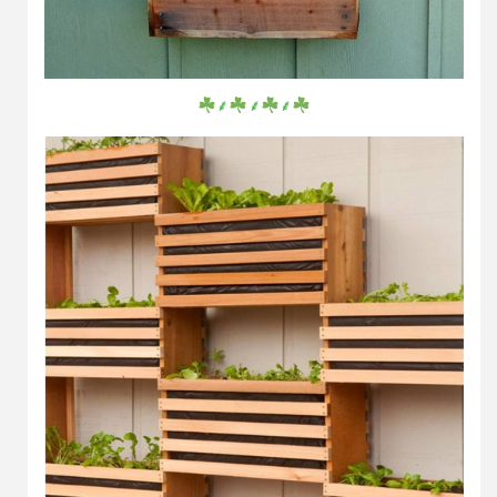
⸙
⸙
⸙