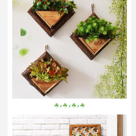
⸙
⸙
⸙