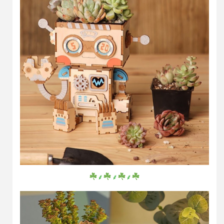
⸙
⸙
⸙