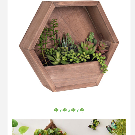
⸙
⸙
⸙