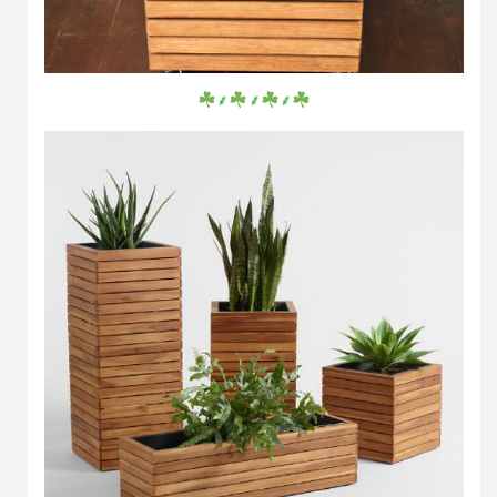
⸙
⸙
⸙