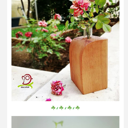
⸙
⸙
⸙