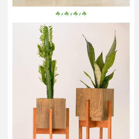
⸙
⸙
⸙