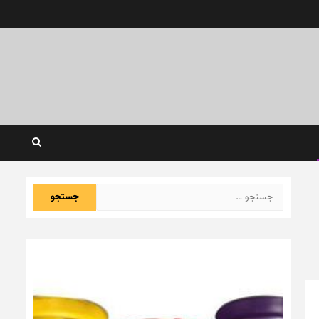
جستجو
برای: