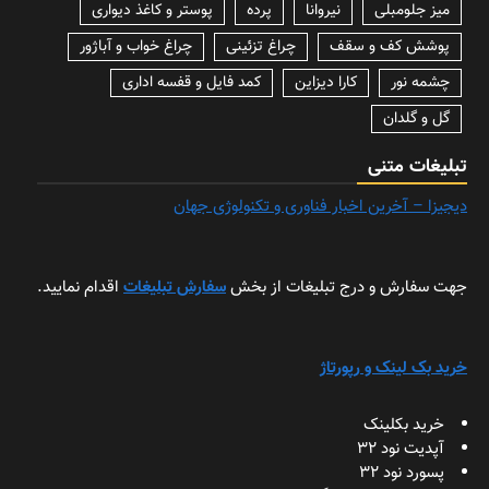
میز جلومبلی
نیروانا
پرده
پوستر و کاغذ دیواری
پوشش کف و سقف
چراغ تزئینی
چراغ خواب و آباژور
چشمه نور
کارا دیزاین
کمد فایل و قفسه اداری
گل و گلدان
تبلیغات متنی
دیجیزا – آخرین اخبار فناوری و تکنولوژی جهان
جهت سفارش و درج تبلیغات از بخش
سفارش تبلیغات
اقدام نمایید.
خرید بک لینک و رپورتاژ
خرید بکلینک
آپدیت نود 32
پسورد نود 32