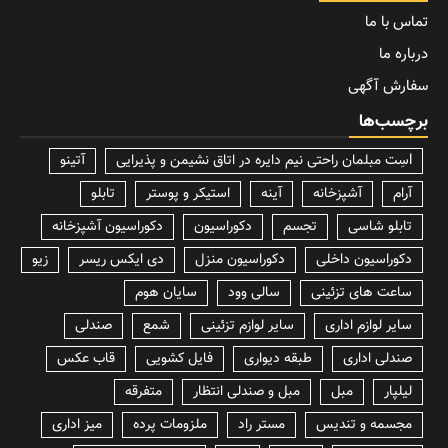
تماس با ما
درباره ما
سفارش آگهی
برچسب‌ها
lسِت مبلمان راحتی نیم دایره در اتاق نشیمن و پذیرایی
آتینو
آرام
آشپزخانه
آینه
استیکر و پوستر
تابلو
تابلو شاسی
تجسم
دکوراسیون
دکوراسیون آشپزخانه
دکوراسیون داخلی
دکوراسیون منزل
دی ایکس ریسر
زیو
ساعت های تزئینی
سالی وود
سایان هوم
سایر لوازم اداری
سایر لوازم تزئینی
شمع
صندلی
صندلی اداری
طبقه دیواری
فایل کشویی
قاب عکس
لیلپار
مبل
مبل و صندلی انتظار
متفرقه
مجسمه و تندیس
مستر راد
ملزومات پرده
میز اداری