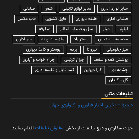
سایر لوازم اداری
سایر لوازم تزئینی
شمع
صندلی
صندلی اداری
طبقه دیواری
فایل کشویی
قاب عکس
لیلپار
مبل
مبل و صندلی انتظار
متفرقه
مجسمه و تندیس
مستر راد
ملزومات پرده
میز اداری
میز جلومبلی
نیروانا
پرده
پوستر و کاغذ دیواری
پوشش کف و سقف
چراغ تزئینی
چراغ خواب و آباژور
چشمه نور
کارا دیزاین
کمد فایل و قفسه اداری
گل و گلدان
تبلیغات متنی
دیجیزا – آخرین اخبار فناوری و تکنولوژی جهان
جهت سفارش و درج تبلیغات از بخش
سفارش تبلیغات
اقدام نمایید.