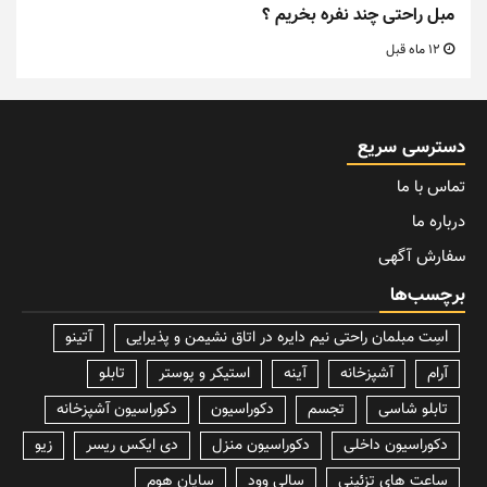
مبل راحتی چند نفره بخریم ؟
12 ماه قبل
دسترسی سریع
تماس با ما
درباره ما
سفارش آگهی
برچسب‌ها
lسِت مبلمان راحتی نیم دایره در اتاق نشیمن و پذیرایی
آتینو
آرام
آشپزخانه
آینه
استیکر و پوستر
تابلو
تابلو شاسی
تجسم
دکوراسیون
دکوراسیون آشپزخانه
دکوراسیون داخلی
دکوراسیون منزل
دی ایکس ریسر
زیو
ساعت های تزئینی
سالی وود
سایان هوم