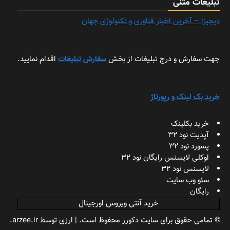
تبلیغات متنی
دیجیزا – آخرین اخبار فناوری و تکنولوژی جهان
جهت سفارش و درج تبلیغات از بخش
سفارش تبلیغات
اقدام نمایید.
خرید بک لینک و رپورتاژ
خرید بکلینک
آپدیت نود 32
پسورد نود 32
اوکلی لایسنس رایگان نود 32
لایسنس نود 32
سئو وب سایت
رایگان
خرید آنتی ویروس اورجینال
© تمامی حقوق برای سایت دکورز محفوظ است.
|
ارزی
توسط arzee.ir.