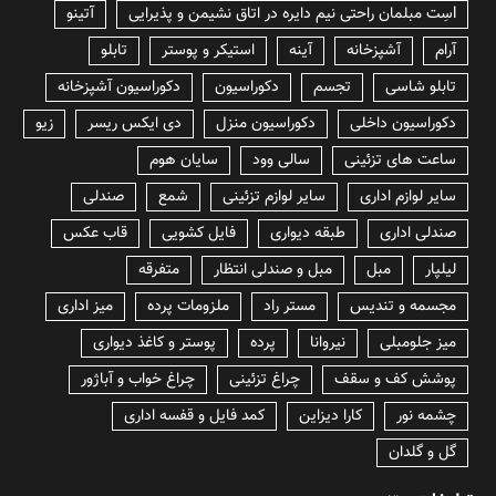
lسِت مبلمان راحتی نیم دایره در اتاق نشیمن و پذیرایی
آتینو
آرام
آشپزخانه
آینه
استیکر و پوستر
تابلو
تابلو شاسی
تجسم
دکوراسیون
دکوراسیون آشپزخانه
دکوراسیون داخلی
دکوراسیون منزل
دی ایکس ریسر
زیو
ساعت های تزئینی
سالی وود
سایان هوم
سایر لوازم اداری
سایر لوازم تزئینی
شمع
صندلی
صندلی اداری
طبقه دیواری
فایل کشویی
قاب عکس
لیلپار
مبل
مبل و صندلی انتظار
متفرقه
مجسمه و تندیس
مستر راد
ملزومات پرده
میز اداری
میز جلومبلی
نیروانا
پرده
پوستر و کاغذ دیواری
پوشش کف و سقف
چراغ تزئینی
چراغ خواب و آباژور
چشمه نور
کارا دیزاین
کمد فایل و قفسه اداری
گل و گلدان