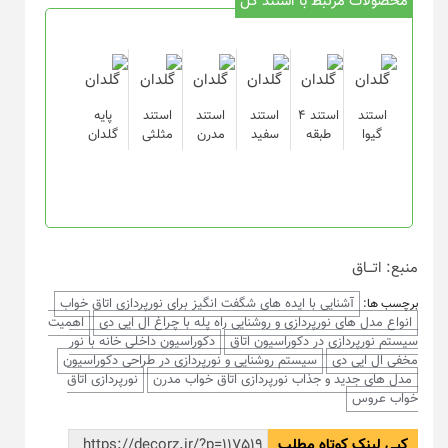
محصولات مرتبط با استند گل
استند
استند ۴
استند
استند
استند
پایه
گیوا
طبقه
سفید
مدرن
مثلثی
گلدان
منبع: اتـــاق
آشنایی با ایده های شگفت انگیز برای نورپردازی اتاق خواب
برچسب ها:
انواع مدل های نورپردازی و روشنایی راه پله با چراغ ال ایی دی
اهمیت
سیستم نورپردازی در دکوراسیون اتاق
دکوراسیون داخلی خانه با نور
مخفی ال ایی دی
سیستم روشنایی و نورپردازی در طراحی دکوراسیون
مدل های جدید و جذاب نورپردازی اتاق خواب مدرن
نورپردازی اتاق
خواب عروس
کپی لینک کوتاه مطلب