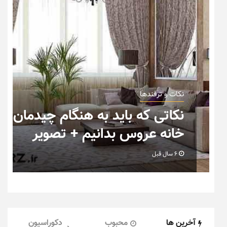
نکات و ترفندها
ب
نکاتی که باید به هنگام چیدمان
خانه عروس بدانیم + تصویر
6 سال قبل
آخرین ها
محبوب
دکوراسیون