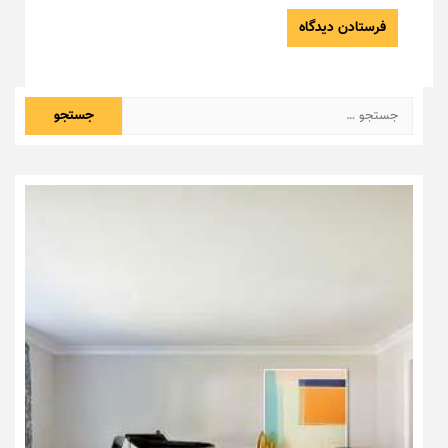
جستجو
برای: