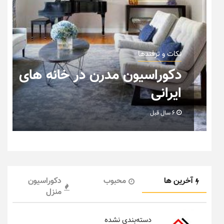
نکات و ترفندها
دکوراسیون داخلی و چیدمان
ی
خانه (جدیدترین ایده‌ها و
عکس‌ها)
6 سال قبل
آخرین ها
محبوب
دکوراسیون
منزل
دسته‌بندی نشده