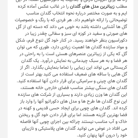
مطلب
زیباترین مدل های گلدان
را در غالب عکس آماده کرده
ایم و به صورت مختصر درباره نحوه انتخاب گلدان مناسب
توضیحاتی را ارائه خواهیم داد. هر فردی که با رنگ و خصوصیات
گل ها آشنایی داشته باشد به خوبی می داند که دسته ای از گل
های صورتی و سفید در کوزه ای سبز و سفالی چقدر زیبا در
دکوراسیون بنظر خواهند رسید. در کنار خود گل تنوع فرم، شکل
و مواد سازنده گلدان ها اهمیت زیادی دارد، طوری که می توان
گل که یکی از زیباترین عنصرهای هستی است را به راحتی در
هر فضا و به هر سبک چیدمانی به نمایش درآورد. یک گلدان
کریستالی می تواند این زیبایی را تماما بنمایش بگذارد. اگر از
گل هایی با ساقه های ضعیف استفاده می کنید بهتر است از
گلدان های چینی و سرامیکی برای قرار دادن آنها استفاده کنید.
گلدان های سنگی بیشتر مناسب فضای خارجی خانه هستند،
این گلدان ها وزن زیادی دارند و بسیاری از شرکت های سازنده
این نوع گلدان ها طرح ها و مدل های دکوراتیو آنها را وارد باز
کرده اند. گلدان های چوبی برای ایجاد حسی قدیمی و کهنه در
فضا بهترین گزینه هستند اما برای قرار دادن خود گل و ریختن
خاک و آب مناسب نیستند چراکه بین اجزای چوبی آنها فاصله
می افتاد در عوض می توانید گلدان های پلاستیکی و نازیبای
خود را درون آنها پنهان کنید.