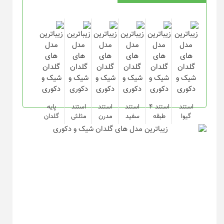
استند
استند ۴
استند
استند
استند
پایه
گیوا
طبقه
سفید
مدرن
مثلثی
گلدان