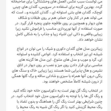
می توانست سبب عکس العمل های وحشتناکی! برای صاحبخانه
گردد. بهترین گزینه برای استفاده در سرویس، گلدان های چینی
کوچک، گلدان های بتنی استوانه ای ، گلدان کشیده و… است که
می تواند هم در کنار وان حمام، هم بر روی طبقات و شکاف
های دیوار و همچنین بر روی طاقچه جلوی پنجره قرار گیرد. در
صورت استفاده از آنها نورپردازی مناسب را فراموش نکنید زیرا
زیبایی واقعی و ذاتی این اشیاء زیبا و جذاب را به شکلی کامل
نشان خواهد داد.
زیباترین مدل های گلدان دکوری و شیک را می توان در انواع
شیشه ای نیز انتخاب و استفاده کرد. انواعی کشیده و استوانه
ای، گرد و مورب و مدل های متنوع. این مدل ها گزینه های
مناسبی برای قرار دادن روی میز و نصب بر روی دیوار در اتاق
نشیمن و هال-پذیرایی شما هستند زیرا زیبایی خاک و سنگ های
رنگی درون آنها همراه با سبزی و شادابی ساقه و برگ گلها همگی
از درون شیشه کاملاً مشخص خواهند بود.
در انتخاب رنگ گل بهتر است به دکوراسیون خانه خود نگاه کنید
و رنگ گل ها را با توجه به دکوراسیون منزل خود انتخاب کنید. در
چنین شرایطی بهتر است رنگ گل را هماهنگ و بدون تضاد با
رنگ محیط گزینش کنید یا اگر رنگ گل شبیه به رنگ محیط را