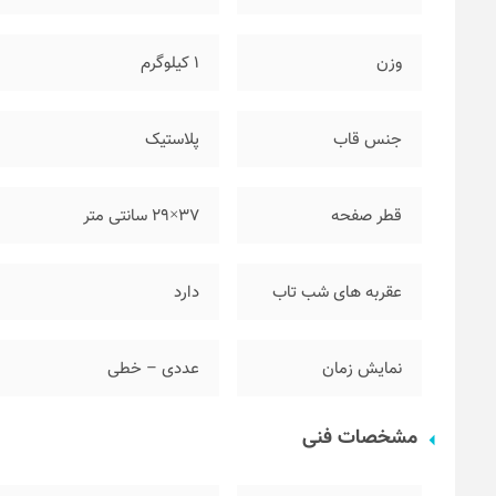
وزن
۱ کیلوگرم
جنس قاب
پلاستیک
قطر صفحه
۳۷×۲۹ سانتی متر
عقربه های شب تاب
دارد
نمایش زمان
عددی – خطی
مشخصات فنی