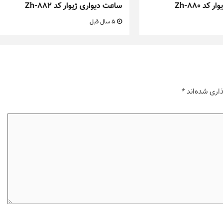
د Zh-880
ساعت دیواری ژیوار کد Zh-882
5 سال قبل
اری شده‌اند
*