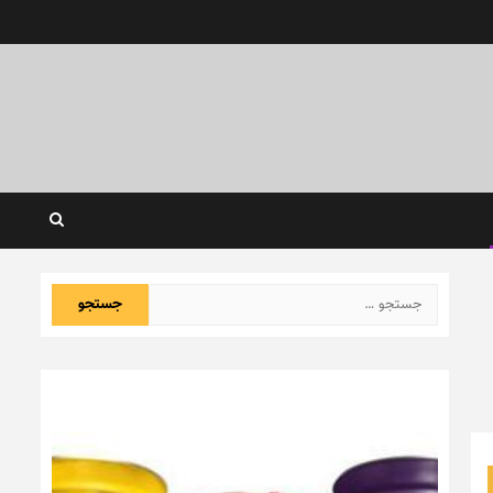
جستجو
برای: