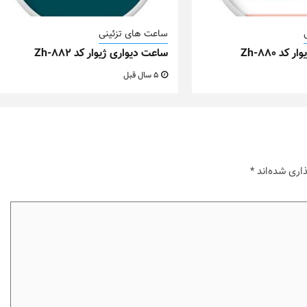
ساعت های تزئینی
د Zh-880
ساعت دیواری ژیوار کد Zh-882
5 سال قبل
اری شده‌اند
*