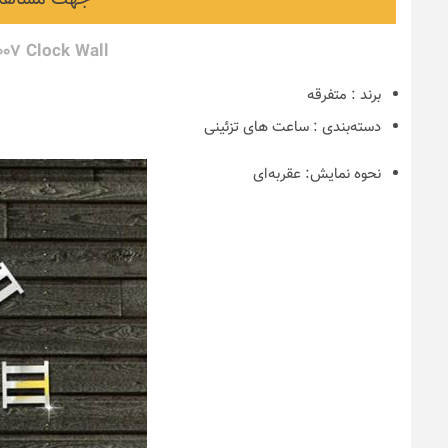
007 Clock Wall
برند
:
متفرقه
دسته‌بندی
:
ساعت های تزئینی
نحوه نمایش:
عقربه‌ای
نکات و ترفندها
دکوراسیون مدر
های ایرانی
6 سال قبل