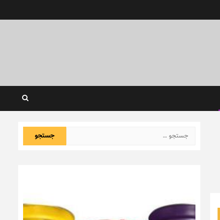
جستجو
برای: