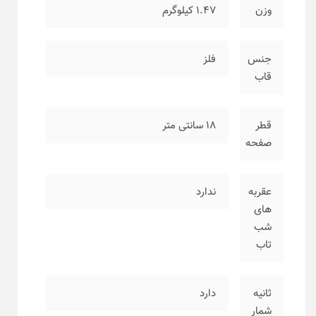
وزن
۱.۴۷ کیلوگرم
جنس
فلز
قاب
قطر
۱۸ سانتی متر
صفحه
عقربه
ندارد
های
شب
تاب
ثانیه
دارد
شمار