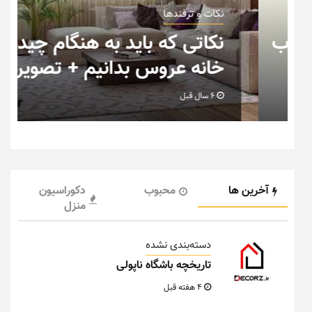
نکات و ترفندها
ب
نکاتی که باید به هنگام چیدمان
خانه عروس بدانیم + تصویر
6 سال قبل
آخرین ها
محبوب
دکوراسیون
منزل
دسته‌بندی نشده
تاریخچه باشگاه ناپولی
4 هفته قبل