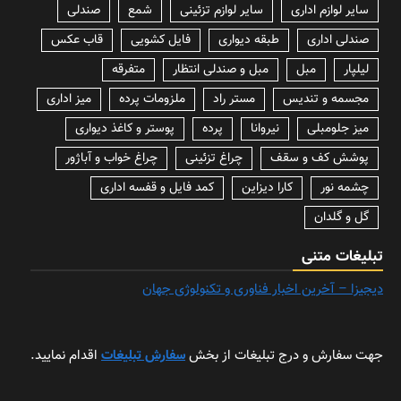
سایر لوازم اداری
سایر لوازم تزئینی
شمع
صندلی
صندلی اداری
طبقه دیواری
فایل کشویی
قاب عکس
لیلپار
مبل
مبل و صندلی انتظار
متفرقه
مجسمه و تندیس
مستر راد
ملزومات پرده
میز اداری
میز جلومبلی
نیروانا
پرده
پوستر و کاغذ دیواری
پوشش کف و سقف
چراغ تزئینی
چراغ خواب و آباژور
چشمه نور
کارا دیزاین
کمد فایل و قفسه اداری
گل و گلدان
تبلیغات متنی
دیجیزا – آخرین اخبار فناوری و تکنولوژی جهان
جهت سفارش و درج تبلیغات از بخش
سفارش تبلیغات
اقدام نمایید.