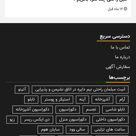
12 ماه قبل
دسترسی سریع
تماس با ما
درباره ما
سفارش آگهی
برچسب‌ها
lسِت مبلمان راحتی نیم دایره در اتاق نشیمن و پذیرایی
آتینو
آرام
آشپزخانه
آینه
استیکر و پوستر
تابلو
تابلو شاسی
تجسم
دکوراسیون
دکوراسیون آشپزخانه
دکوراسیون داخلی
دکوراسیون منزل
دی ایکس ریسر
زیو
ساعت های تزئینی
سالی وود
سایان هوم