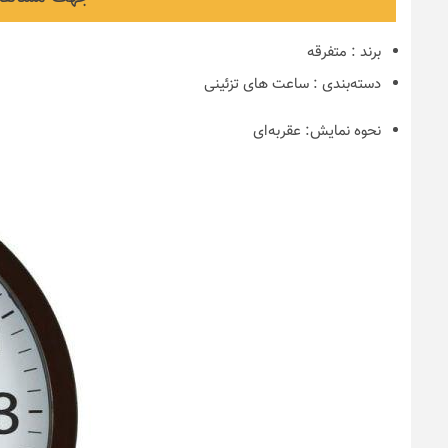
برند
:
متفرقه
دسته‌بندی
:
ساعت های تزئینی
نحوه نمایش:
عقربه‌ای
نکات و ترفندها
دکوراسیون داخ
ندها
سیون مدرن در خانه
چیدمان خانه (
یرانی
ایده‌ها و عکس‌
6 سال قبل