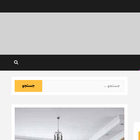
جستجو
برای: