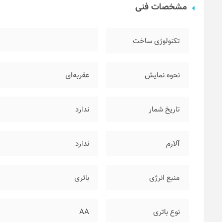
مشخصات فنی
تکنولوژی ساخت
نحوه نمایش
عقربه‌ای
تاریخ شمار
ندارد
آلارم
ندارد
منبع انرژی
باتری
نوع باتری
AA