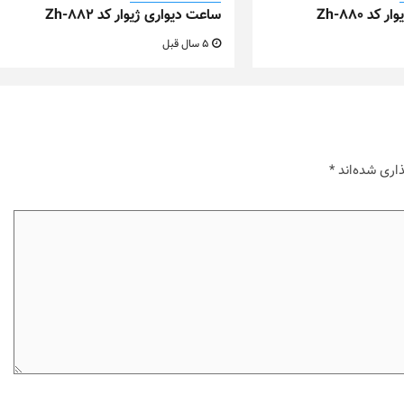
د Zh-880
ساعت دیواری ژیوار کد Zh-882
5 سال قبل
اری شده‌اند
*