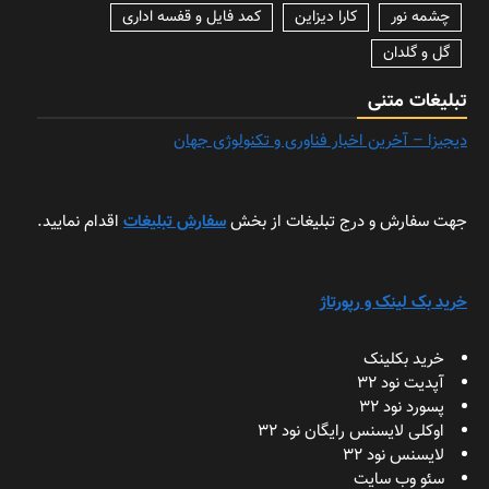
چشمه نور
کارا دیزاین
کمد فایل و قفسه اداری
گل و گلدان
تبلیغات متنی
دیجیزا – آخرین اخبار فناوری و تکنولوژی جهان
جهت سفارش و درج تبلیغات از بخش
سفارش تبلیغات
اقدام نمایید.
خرید بک لینک و رپورتاژ
خرید بکلینک
آپدیت نود 32
پسورد نود 32
اوکلی لایسنس رایگان نود 32
لایسنس نود 32
سئو وب سایت