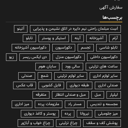
سفارش آگهی
برچسب‌ها
lسِت مبلمان راحتی نیم دایره در اتاق نشیمن و پذیرایی
آتینو
آرام
آشپزخانه
آینه
استیکر و پوستر
تابلو
تابلو شاسی
تجسم
دکوراسیون
دکوراسیون آشپزخانه
دکوراسیون داخلی
دکوراسیون منزل
دی ایکس ریسر
زیو
ساعت های تزئینی
سالی وود
سایان هوم
سایر لوازم اداری
سایر لوازم تزئینی
شمع
صندلی
صندلی اداری
طبقه دیواری
فایل کشویی
قاب عکس
لیلپار
مبل
مبل و صندلی انتظار
متفرقه
مجسمه و تندیس
مستر راد
ملزومات پرده
میز اداری
میز جلومبلی
نیروانا
پرده
پوستر و کاغذ دیواری
پوشش کف و سقف
چراغ تزئینی
چراغ خواب و آباژور