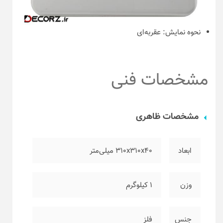
نحوه نمایش:
عقربه‌ای
مشخصات فنی
مشخصات ظاهری
ابعاد
۳۱۰x310x40 میلی‌متر
وزن
۱ کیلوگرم
جنس
فلز