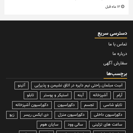
12 ماه قبل
دسترسی سریع
تماس با ما
درباره ما
سفارش آگهی
برچسب‌ها
lسِت مبلمان راحتی نیم دایره در اتاق نشیمن و پذیرایی
آتینو
آرام
آشپزخانه
آینه
استیکر و پوستر
تابلو
تابلو شاسی
تجسم
دکوراسیون
دکوراسیون آشپزخانه
دکوراسیون داخلی
دکوراسیون منزل
دی ایکس ریسر
زیو
ساعت های تزئینی
سالی وود
سایان هوم