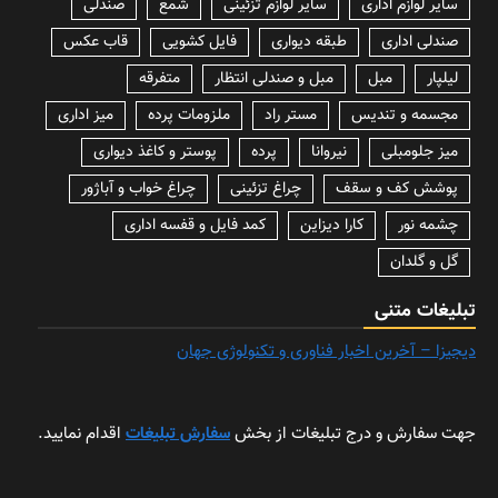
سایر لوازم اداری
سایر لوازم تزئینی
شمع
صندلی
صندلی اداری
طبقه دیواری
فایل کشویی
قاب عکس
لیلپار
مبل
مبل و صندلی انتظار
متفرقه
مجسمه و تندیس
مستر راد
ملزومات پرده
میز اداری
میز جلومبلی
نیروانا
پرده
پوستر و کاغذ دیواری
پوشش کف و سقف
چراغ تزئینی
چراغ خواب و آباژور
چشمه نور
کارا دیزاین
کمد فایل و قفسه اداری
گل و گلدان
تبلیغات متنی
دیجیزا – آخرین اخبار فناوری و تکنولوژی جهان
جهت سفارش و درج تبلیغات از بخش
سفارش تبلیغات
اقدام نمایید.