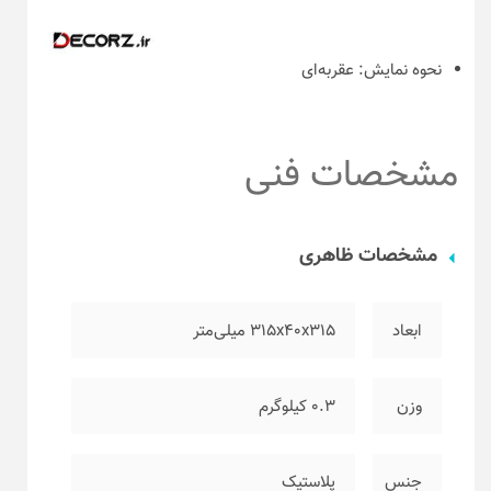
نحوه نمایش:
عقربه‌ای
مشخصات فنی
مشخصات ظاهری
ابعاد
۳۱۵x40x315 میلی‌متر
وزن
۰.۳ کیلوگرم
جنس
پلاستیک