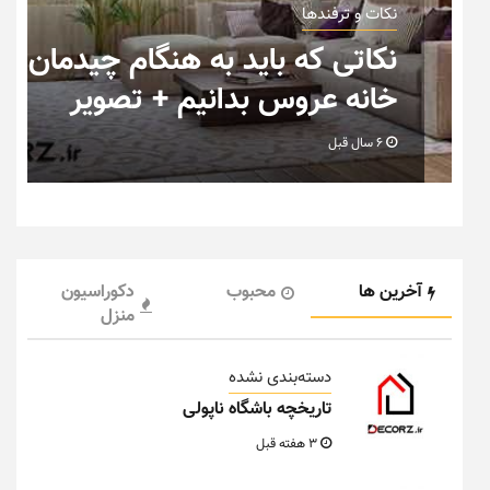
نکات و ترفندها
ب
نکاتی که باید به هنگام چیدمان
خانه عروس بدانیم + تصویر
6 سال قبل
آخرین ها
محبوب
دکوراسیون
منزل
دسته‌بندی نشده
تاریخچه باشگاه ناپولی
3 هفته قبل