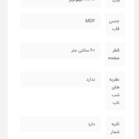
جنس
MDF
قاب
قطر
۶۰ سانتی متر
صفحه
عقربه
ندارد
های
شب
تاب
ثانیه
دارد
شمار