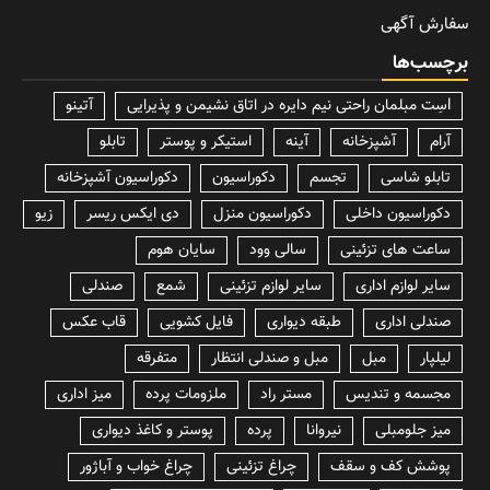
سفارش آگهی
برچسب‌ها
lسِت مبلمان راحتی نیم دایره در اتاق نشیمن و پذیرایی
آتینو
آرام
آشپزخانه
آینه
استیکر و پوستر
تابلو
تابلو شاسی
تجسم
دکوراسیون
دکوراسیون آشپزخانه
دکوراسیون داخلی
دکوراسیون منزل
دی ایکس ریسر
زیو
ساعت های تزئینی
سالی وود
سایان هوم
سایر لوازم اداری
سایر لوازم تزئینی
شمع
صندلی
صندلی اداری
طبقه دیواری
فایل کشویی
قاب عکس
لیلپار
مبل
مبل و صندلی انتظار
متفرقه
مجسمه و تندیس
مستر راد
ملزومات پرده
میز اداری
میز جلومبلی
نیروانا
پرده
پوستر و کاغذ دیواری
پوشش کف و سقف
چراغ تزئینی
چراغ خواب و آباژور