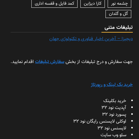
چشمه نور
کارا دیزاین
کمد فایل و قفسه اداری
گل و گلدان
تبلیغات متنی
دیجیزا – آخرین اخبار فناوری و تکنولوژی جهان
جهت سفارش و درج تبلیغات از بخش
سفارش تبلیغات
اقدام نمایید.
خرید بک لینک و رپورتاژ
خرید بکلینک
آپدیت نود 32
پسورد نود 32
اوکلی لایسنس رایگان نود 32
لایسنس نود 32
سئو وب سایت