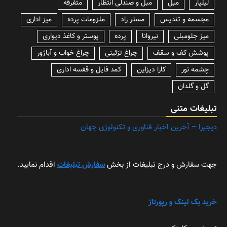
لیلپار
مبل
مبل و صندلی انتظار
متفرقه
مجسمه و تندیس
مستر راد
ملزومات پرده
میز اداری
میز جلومبلی
نیروانا
پرده
پوستر و کاغذ دیواری
پوشش کف و سقف
چراغ تزئینی
چراغ خواب و آباژور
چشمه نور
کارا دیزاین
کمد فایل و قفسه اداری
گل و گلدان
تبلیغات متنی
دیجیزا – آخرین اخبار فناوری و تکنولوژی جهان
جهت سفارش و درج تبلیغات از بخش
سفارش تبلیغات
اقدام نمایید.
خرید بک لینک و رپورتاژ