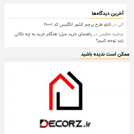
آخرین دیدگاه‌ها
الی
در
تابلو طرح پرچم کشور انگلیس کد t1001
مرضیه عظیمی
در
راهنمای خرید مبل؛ هنگام خرید به چه نکاتی
باید توجه کنیم؟
ممکن است ندیده باشید