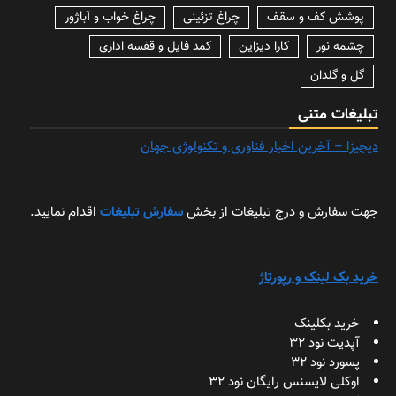
پوشش کف و سقف
چراغ تزئینی
چراغ خواب و آباژور
چشمه نور
کارا دیزاین
کمد فایل و قفسه اداری
گل و گلدان
تبلیغات متنی
دیجیزا – آخرین اخبار فناوری و تکنولوژی جهان
جهت سفارش و درج تبلیغات از بخش
سفارش تبلیغات
اقدام نمایید.
خرید بک لینک و رپورتاژ
خرید بکلینک
آپدیت نود 32
پسورد نود 32
اوکلی لایسنس رایگان نود 32