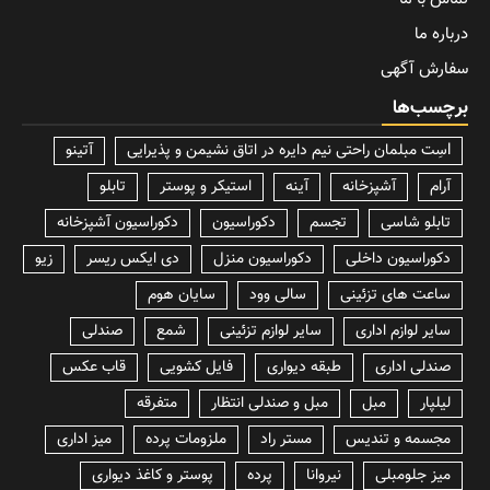
درباره ما
سفارش آگهی
برچسب‌ها
lسِت مبلمان راحتی نیم دایره در اتاق نشیمن و پذیرایی
آتینو
آرام
آشپزخانه
آینه
استیکر و پوستر
تابلو
تابلو شاسی
تجسم
دکوراسیون
دکوراسیون آشپزخانه
دکوراسیون داخلی
دکوراسیون منزل
دی ایکس ریسر
زیو
ساعت های تزئینی
سالی وود
سایان هوم
سایر لوازم اداری
سایر لوازم تزئینی
شمع
صندلی
صندلی اداری
طبقه دیواری
فایل کشویی
قاب عکس
لیلپار
مبل
مبل و صندلی انتظار
متفرقه
مجسمه و تندیس
مستر راد
ملزومات پرده
میز اداری
میز جلومبلی
نیروانا
پرده
پوستر و کاغذ دیواری