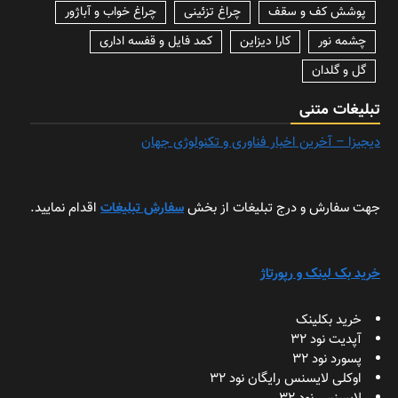
پوشش کف و سقف
چراغ تزئینی
چراغ خواب و آباژور
چشمه نور
کارا دیزاین
کمد فایل و قفسه اداری
گل و گلدان
تبلیغات متنی
دیجیزا – آخرین اخبار فناوری و تکنولوژی جهان
جهت سفارش و درج تبلیغات از بخش
سفارش تبلیغات
اقدام نمایید.
خرید بک لینک و رپورتاژ
خرید بکلینک
آپدیت نود 32
پسورد نود 32
اوکلی لایسنس رایگان نود 32