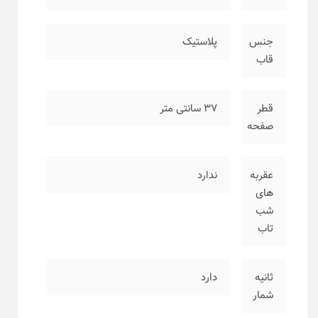
جنس
پلاستیک
قاب
قطر
۳۷ سانتی متر
صفحه
عقربه
ندارد
های
شب
تاب
ثانیه
دارد
شمار