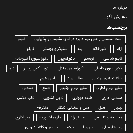
درباره ما
سفارش آگهی
برچسب‌ها
lسِت مبلمان راحتی نیم دایره در اتاق نشیمن و پذیرایی
آتینو
آرام
آشپزخانه
آینه
استیکر و پوستر
تابلو
تابلو شاسی
تجسم
دکوراسیون
دکوراسیون آشپزخانه
دکوراسیون داخلی
دکوراسیون منزل
دی ایکس ریسر
زیو
ساعت های تزئینی
سالی وود
سایان هوم
سایر لوازم اداری
سایر لوازم تزئینی
شمع
صندلی
صندلی اداری
طبقه دیواری
فایل کشویی
قاب عکس
لیلپار
مبل
مبل و صندلی انتظار
متفرقه
مجسمه و تندیس
مستر راد
ملزومات پرده
میز اداری
میز جلومبلی
نیروانا
پرده
پوستر و کاغذ دیواری