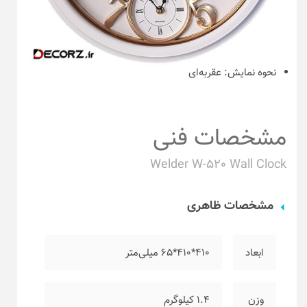
نحوه نمایش:
عقربه‌ای
مشخصات فنی
Welder W-520 Wall Clock
مشخصات ظاهری
ابعاد
۴۱۰*۴۱۰*۶۵ میلی‌متر
وزن
۱.۴ کیلوگرم