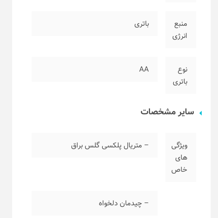
منبع
باتری
انرژی
نوع
AA
باتری
سایر مشخصات
ویژگی
– متریال پلکسی گلس براق
های
خاص
– چیدمان دلخواه