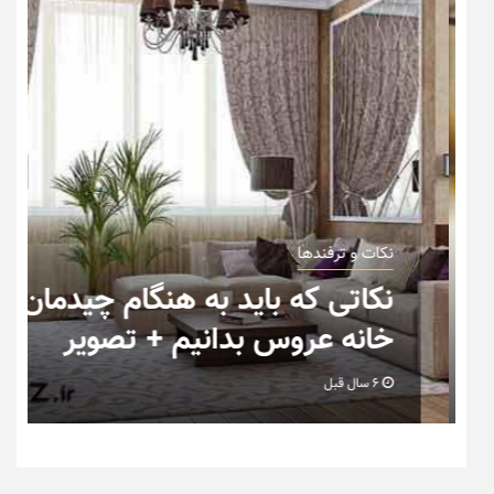
نکات و ترفندها
ب
نکاتی که باید به هنگام چیدمان
خانه عروس بدانیم + تصویر
6 سال قبل