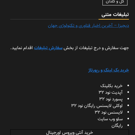
گل و گلدان
تبلیغات متنی
دیجیزا – آخرین اخبار فناوری و تکنولوژی جهان
جهت سفارش و درج تبلیغات از بخش
سفارش تبلیغات
اقدام نمایید.
خرید بک لینک و رپورتاژ
خرید بکلینک
آپدیت نود 32
پسورد نود 32
اوکلی لایسنس رایگان نود 32
لایسنس نود 32
سئو وب سایت
رایگان
خرید آنتی ویروس اورجینال