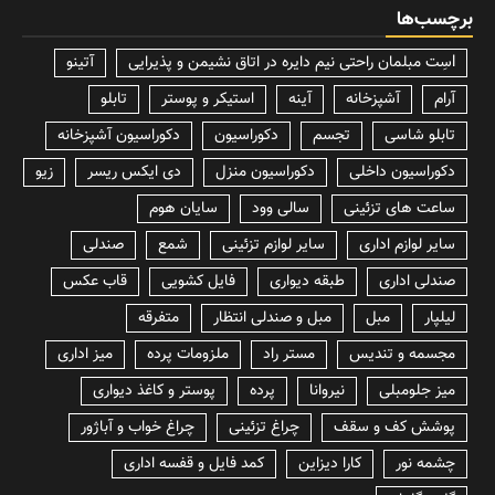
برچسب‌ها
lسِت مبلمان راحتی نیم دایره در اتاق نشیمن و پذیرایی
آتینو
آرام
آشپزخانه
آینه
استیکر و پوستر
تابلو
تابلو شاسی
تجسم
دکوراسیون
دکوراسیون آشپزخانه
دکوراسیون داخلی
دکوراسیون منزل
دی ایکس ریسر
زیو
ساعت های تزئینی
سالی وود
سایان هوم
سایر لوازم اداری
سایر لوازم تزئینی
شمع
صندلی
صندلی اداری
طبقه دیواری
فایل کشویی
قاب عکس
لیلپار
مبل
مبل و صندلی انتظار
متفرقه
مجسمه و تندیس
مستر راد
ملزومات پرده
میز اداری
میز جلومبلی
نیروانا
پرده
پوستر و کاغذ دیواری
پوشش کف و سقف
چراغ تزئینی
چراغ خواب و آباژور
چشمه نور
کارا دیزاین
کمد فایل و قفسه اداری