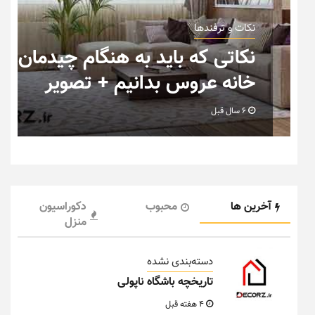
نکات و ترفندها
ب
نکاتی که باید به هنگام چیدمان
خانه عروس بدانیم + تصویر
6 سال قبل
آخرین ها
محبوب
دکوراسیون
منزل
دسته‌بندی نشده
تاریخچه باشگاه ناپولی
4 هفته قبل