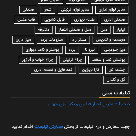
سایر لوازم اداری
سایر لوازم تزئینی
شمع
صندلی
صندلی اداری
طبقه دیواری
فایل کشویی
قاب عکس
لیلپار
مبل
مبل و صندلی انتظار
متفرقه
مجسمه و تندیس
مستر راد
ملزومات پرده
میز اداری
میز جلومبلی
نیروانا
پرده
پوستر و کاغذ دیواری
پوشش کف و سقف
چراغ تزئینی
چراغ خواب و آباژور
چشمه نور
کارا دیزاین
کمد فایل و قفسه اداری
گل و گلدان
تبلیغات متنی
دیجیزا – آخرین اخبار فناوری و تکنولوژی جهان
جهت سفارش و درج تبلیغات از بخش
سفارش تبلیغات
اقدام نمایید.