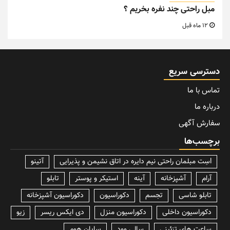
مبل راحتی چند نفره بخریم ؟
12 ماه قبل
دسترسی سریع
تماس با ما
درباره ما
سفارش آگهی
برچسب‌ها
lسِت مبلمان راحتی نیم دایره در اتاق نشیمن و پذیرایی
آتینو
آرام
آشپزخانه
آینه
استیکر و پوستر
تابلو
تابلو شاسی
تجسم
دکوراسیون
دکوراسیون آشپزخانه
دکوراسیون داخلی
دکوراسیون منزل
دی ایکس ریسر
زیو
ساعت های تزئینی
سالی وود
سایان هوم