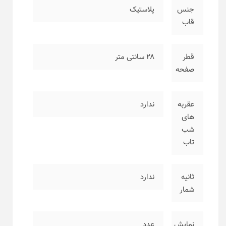
جنس
پلاستیک
قاب
قطر
۲۸ سانتی متر
صفحه
عقربه
ندارد
های
شب
تاب
ثانیه
ندارد
شمار
نمایش
عدد