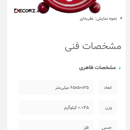
نحوه نمایش:
عقربه‌ای
مشخصات فنی
مشخصات ظاهری
ابعاد
۶۵x50x25 میلی‌متر
وزن
۰.۰۴۵ کیلوگرم
جنس
فلز