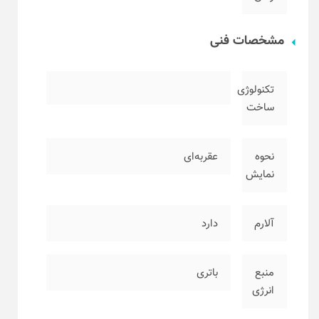
مشخصات فنی
تکنولوژی
ساخت
نحوه
عقربه‌ای
نمایش
آلارم
دارد
منبع
باتری
انرژی