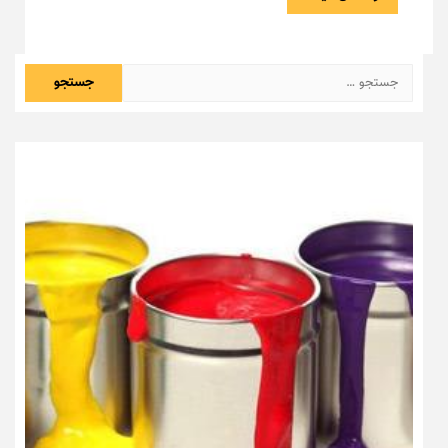
جستجو
برای: