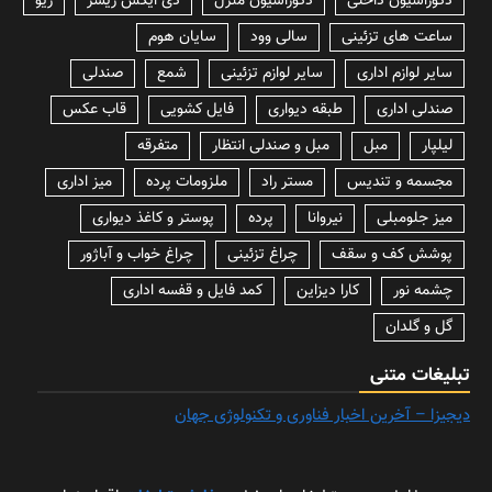
دکوراسیون داخلی
دکوراسیون منزل
دی ایکس ریسر
زیو
ساعت های تزئینی
سالی وود
سایان هوم
سایر لوازم اداری
سایر لوازم تزئینی
شمع
صندلی
صندلی اداری
طبقه دیواری
فایل کشویی
قاب عکس
لیلپار
مبل
مبل و صندلی انتظار
متفرقه
مجسمه و تندیس
مستر راد
ملزومات پرده
میز اداری
میز جلومبلی
نیروانا
پرده
پوستر و کاغذ دیواری
پوشش کف و سقف
چراغ تزئینی
چراغ خواب و آباژور
چشمه نور
کارا دیزاین
کمد فایل و قفسه اداری
گل و گلدان
تبلیغات متنی
دیجیزا – آخرین اخبار فناوری و تکنولوژی جهان