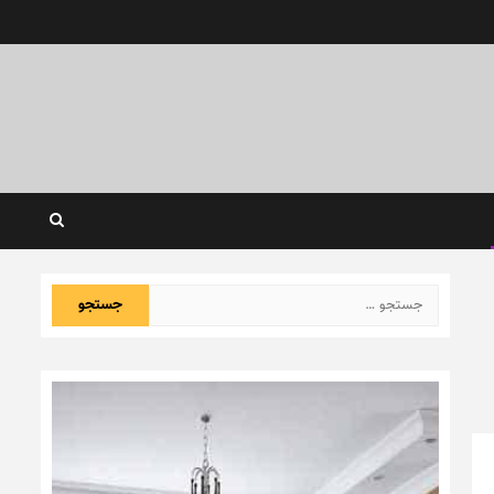
جستجو
برای: