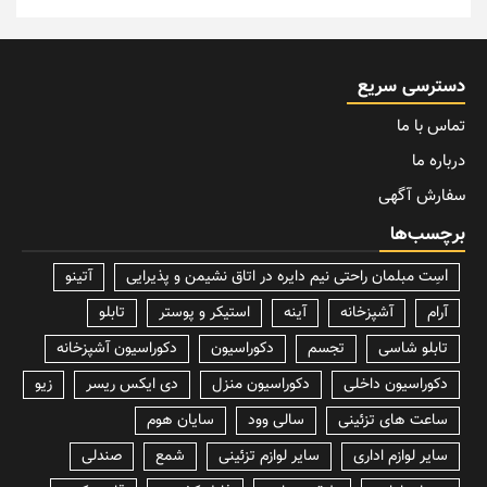
دسترسی سریع
تماس با ما
درباره ما
سفارش آگهی
برچسب‌ها
lسِت مبلمان راحتی نیم دایره در اتاق نشیمن و پذیرایی
آتینو
آرام
آشپزخانه
آینه
استیکر و پوستر
تابلو
تابلو شاسی
تجسم
دکوراسیون
دکوراسیون آشپزخانه
دکوراسیون داخلی
دکوراسیون منزل
دی ایکس ریسر
زیو
ساعت های تزئینی
سالی وود
سایان هوم
سایر لوازم اداری
سایر لوازم تزئینی
شمع
صندلی