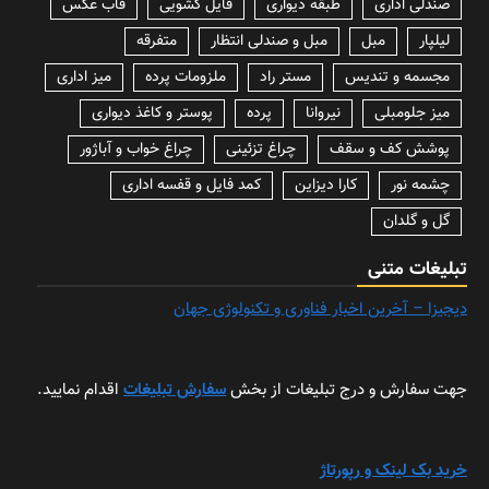
صندلی اداری
طبقه دیواری
فایل کشویی
قاب عکس
لیلپار
مبل
مبل و صندلی انتظار
متفرقه
مجسمه و تندیس
مستر راد
ملزومات پرده
میز اداری
میز جلومبلی
نیروانا
پرده
پوستر و کاغذ دیواری
پوشش کف و سقف
چراغ تزئینی
چراغ خواب و آباژور
چشمه نور
کارا دیزاین
کمد فایل و قفسه اداری
گل و گلدان
تبلیغات متنی
دیجیزا – آخرین اخبار فناوری و تکنولوژی جهان
جهت سفارش و درج تبلیغات از بخش
سفارش تبلیغات
اقدام نمایید.
خرید بک لینک و رپورتاژ