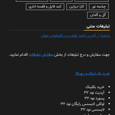
چشمه نور
کارا دیزاین
کمد فایل و قفسه اداری
گل و گلدان
تبلیغات متنی
دیجیزا – آخرین اخبار فناوری و تکنولوژی جهان
جهت سفارش و درج تبلیغات از بخش
سفارش تبلیغات
اقدام نمایید.
خرید بک لینک و رپورتاژ
خرید بکلینک
آپدیت نود 32
پسورد نود 32
اوکلی لایسنس رایگان نود 32
لایسنس نود 32