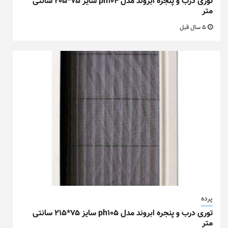
توری درب و پنجره ابروند مدل ph104 سایز ۷۵*۲۰۵ سانتی
متر
5 سال قبل
پرده
توری درب و پنجره ابروند مدل ph105 سایز ۷۵*۲۱۵ سانتی
متر