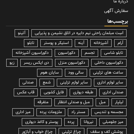
درباره ما
سفارش آگهی
برچسب‌ها
lسِت مبلمان راحتی نیم دایره در اتاق نشیمن و پذیرایی
آتینو
آرام
آشپزخانه
آینه
استیکر و پوستر
تابلو
تابلو شاسی
تجسم
دکوراسیون
دکوراسیون آشپزخانه
دکوراسیون داخلی
دکوراسیون منزل
دی ایکس ریسر
زیو
ساعت های تزئینی
سالی وود
سایان هوم
سایر لوازم اداری
سایر لوازم تزئینی
شمع
صندلی
صندلی اداری
طبقه دیواری
فایل کشویی
قاب عکس
لیلپار
مبل
مبل و صندلی انتظار
متفرقه
مجسمه و تندیس
مستر راد
ملزومات پرده
میز اداری
میز جلومبلی
نیروانا
پرده
پوستر و کاغذ دیواری
پوشش کف و سقف
چراغ تزئینی
چراغ خواب و آباژور