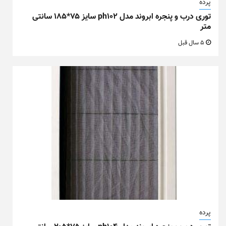
پرده
توری درب و پنجره ابروند مدل ph102 سایز ۷۵*۱۸۵ سانتی
متر
5 سال قبل
پرده