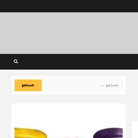
جستجو
برای: