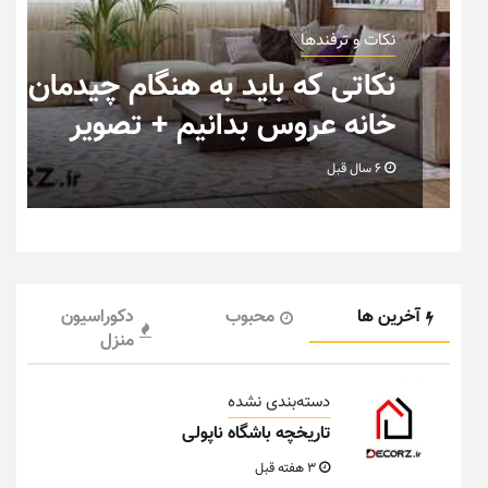
نکات و ترفندها
ب
نکاتی که باید به هنگام چیدمان
خانه عروس بدانیم + تصویر
6 سال قبل
آخرین ها
محبوب
دکوراسیون
منزل
دسته‌بندی نشده
تاریخچه باشگاه ناپولی
3 هفته قبل