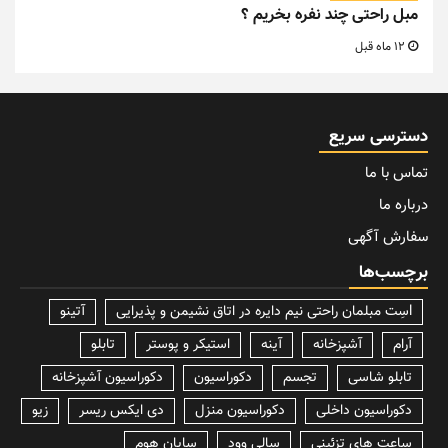
مبل راحتی چند نفره بخریم ؟
12 ماه قبل
دسترسی سریع
تماس با ما
درباره ما
سفارش آگهی
برچسب‌ها
lسِت مبلمان راحتی نیم دایره در اتاق نشیمن و پذیرایی
آتینو
آرام
آشپزخانه
آینه
استیکر و پوستر
تابلو
تابلو شاسی
تجسم
دکوراسیون
دکوراسیون آشپزخانه
دکوراسیون داخلی
دکوراسیون منزل
دی ایکس ریسر
زیو
ساعت های تزئینی
سالی وود
سایان هوم