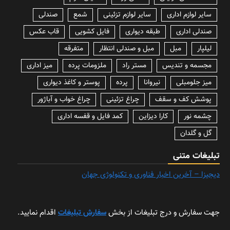
سایر لوازم اداری
سایر لوازم تزئینی
شمع
صندلی
صندلی اداری
طبقه دیواری
فایل کشویی
قاب عکس
لیلپار
مبل
مبل و صندلی انتظار
متفرقه
مجسمه و تندیس
مستر راد
ملزومات پرده
میز اداری
میز جلومبلی
نیروانا
پرده
پوستر و کاغذ دیواری
پوشش کف و سقف
چراغ تزئینی
چراغ خواب و آباژور
چشمه نور
کارا دیزاین
کمد فایل و قفسه اداری
گل و گلدان
تبلیغات متنی
دیجیزا – آخرین اخبار فناوری و تکنولوژی جهان
جهت سفارش و درج تبلیغات از بخش
سفارش تبلیغات
اقدام نمایید.