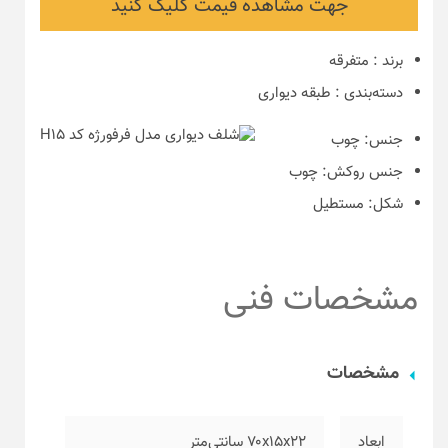
جهت مشاهده قیمت کلیک کنید
برند
:
متفرقه
دسته‌بندی
:
طبقه دیواری
جنس:
چوب
جنس روکش:
چوب
شکل:
مستطیل
مشخصات فنی
مشخصات
ابعاد
۷۰x15x22 سانتی‌متر