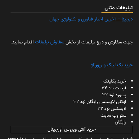
تبلیغات متنی
دیجیزا – آخرین اخبار فناوری و تکنولوژی جهان
جهت سفارش و درج تبلیغات از بخش
سفارش تبلیغات
اقدام نمایید.
خرید بک لینک و رپورتاژ
خرید بکلینک
آپدیت نود 32
پسورد نود 32
اوکلی لایسنس رایگان نود 32
لایسنس نود 32
سئو وب سایت
رایگان
خرید آنتی ویروس اورجینال