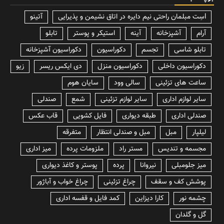
lسِت مبلمان راحتی نیم دایره در اتاق نشیمن و پذیرایی
آتینو
آرام
آشپزخانه
آینه
استیکر و پوستر
تابلو
تابلو شاسی
تجسم
دکوراسیون
دکوراسیون آشپزخانه
دکوراسیون داخلی
دکوراسیون منزل
دی ایکس ریسر
زیو
ساعت های تزئینی
سالی وود
سایان هوم
سایر لوازم اداری
سایر لوازم تزئینی
شمع
صندلی
صندلی اداری
طبقه دیواری
فایل کشویی
قاب عکس
لیلپار
مبل
مبل و صندلی انتظار
متفرقه
مجسمه و تندیس
مستر راد
ملزومات پرده
میز اداری
میز جلومبلی
نیروانا
پرده
پوستر و کاغذ دیواری
پوشش کف و سقف
چراغ تزئینی
چراغ خواب و آباژور
چشمه نور
کارا دیزاین
کمد فایل و قفسه اداری
گل و گلدان