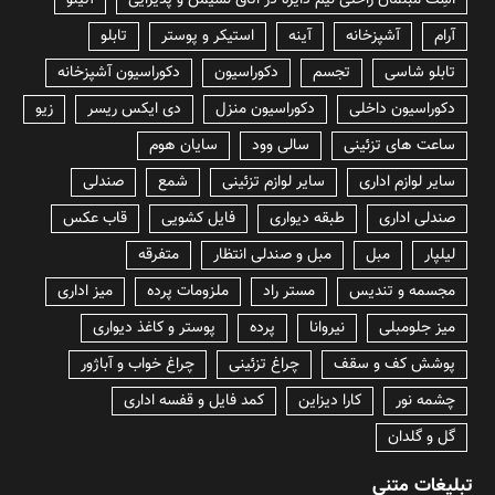
lسِت مبلمان راحتی نیم دایره در اتاق نشیمن و پذیرایی
آتینو
آرام
آشپزخانه
آینه
استیکر و پوستر
تابلو
تابلو شاسی
تجسم
دکوراسیون
دکوراسیون آشپزخانه
دکوراسیون داخلی
دکوراسیون منزل
دی ایکس ریسر
زیو
ساعت های تزئینی
سالی وود
سایان هوم
سایر لوازم اداری
سایر لوازم تزئینی
شمع
صندلی
صندلی اداری
طبقه دیواری
فایل کشویی
قاب عکس
لیلپار
مبل
مبل و صندلی انتظار
متفرقه
مجسمه و تندیس
مستر راد
ملزومات پرده
میز اداری
میز جلومبلی
نیروانا
پرده
پوستر و کاغذ دیواری
پوشش کف و سقف
چراغ تزئینی
چراغ خواب و آباژور
چشمه نور
کارا دیزاین
کمد فایل و قفسه اداری
گل و گلدان
تبلیغات متنی