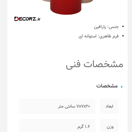
جنس:
پارافین
فرم ظاهری:
استوانه ای
مشخصات فنی
مشخصات
ابعاد
۷x7x20 سانتی متر
وزن
۱.۶ گرم