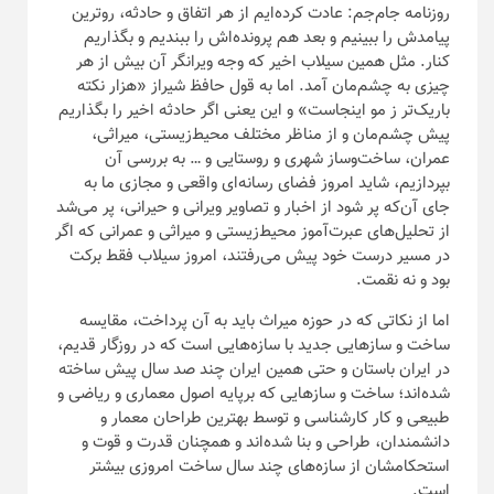
روزنامه جام‌جم: عادت کرده‌ایم از هر اتفاق و حادثه، روترین
پیامدش را ببینیم و بعد هم پرونده‌اش را ببندیم و بگذاریم
کنار. مثل همین سیلاب اخیر که وجه ویرانگر آن بیش از هر
چیزی به چشم‌مان آمد. اما به قول حافظ شیراز «هزار نکته
باریک‌تر ز مو اینجاست» و این یعنی اگر حادثه اخیر را بگذاریم
پیش چشم‌مان و از مناظر مختلف محیط‌زیستی، میراثی،
عمران، ساخت‌و‌ساز شهری و روستایی و … به بررسی آن
بپردازیم، شاید امروز فضای رسانه‌ای واقعی و مجازی ما به
جای آن‌که پر شود از اخبار و تصاویر ویرانی و حیرانی، پر می‌شد
از تحلیل‌های عبرت‌آموز محیط‌زیستی و میراثی و عمرانی که اگر
در مسیر درست خود پیش می‌رفتند، امروز سیلاب فقط برکت
بود و نه نقمت.
اما از نکاتی که در حوزه میراث باید به آن پرداخت، مقایسه
ساخت و ساز‌هایی جدید با سازه‌هایی است که در روزگار قدیم،
در ایران باستان و حتی همین ایران چند صد سال پیش ساخته
شده‌اند؛ ساخت و ساز‌هایی که برپایه اصول معماری و ریاضی و
طبیعی و کار کارشناسی و توسط بهترین طراحان معمار و
دانشمندان، طراحی و بنا شده‌اند و همچنان قدرت و قوت و
استحکامشان از سازه‌های چند سال ساخت امروزی بیشتر
است.