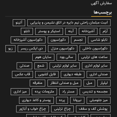
سفارش آگهی
برچسب‌ها
lسِت مبلمان راحتی نیم دایره در اتاق نشیمن و پذیرایی
آتینو
آرام
آشپزخانه
آینه
استیکر و پوستر
تابلو
تابلو شاسی
تجسم
دکوراسیون
دکوراسیون آشپزخانه
دکوراسیون داخلی
دکوراسیون منزل
دی ایکس ریسر
زیو
ساعت های تزئینی
سالی وود
سایان هوم
سایر لوازم اداری
سایر لوازم تزئینی
شمع
صندلی
صندلی اداری
طبقه دیواری
فایل کشویی
قاب عکس
لیلپار
مبل
مبل و صندلی انتظار
متفرقه
مجسمه و تندیس
مستر راد
ملزومات پرده
میز اداری
میز جلومبلی
نیروانا
پرده
پوستر و کاغذ دیواری
پوشش کف و سقف
چراغ تزئینی
چراغ خواب و آباژور