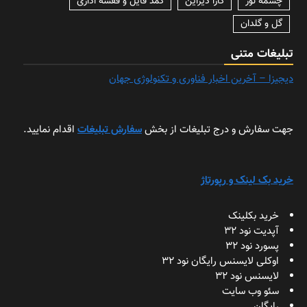
چشمه نور
کارا دیزاین
کمد فایل و قفسه اداری
گل و گلدان
تبلیغات متنی
دیجیزا – آخرین اخبار فناوری و تکنولوژی جهان
جهت سفارش و درج تبلیغات از بخش
سفارش تبلیغات
اقدام نمایید.
خرید بک لینک و رپورتاژ
خرید بکلینک
آپدیت نود 32
پسورد نود 32
اوکلی لایسنس رایگان نود 32
لایسنس نود 32
سئو وب سایت
رایگان