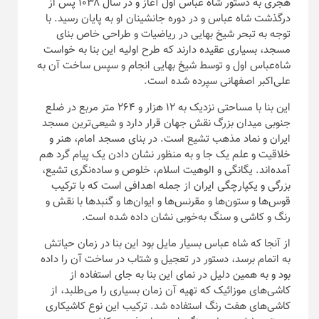
هجری به دستور شاه عباس اول آغاز و در سال ۱۰۳۸ پس از
درگذشت شاه عباس و در دوره جانشینان او به پایان رسید. با
توجه به تبحر شیخ بهایی در ریاضیات و طراحی خاص بنای
مسجد، بسیاری عقیده دارند که طرح اولیه این بنا به خواست
شاه‌عباس اول و توسط شیخ بهایی انجام و سپس ساخت آن به
علی‌اکبر اصفهانی سپرده شده است.
این بنا با مساحتی نزدیک به ۱۲ هزار و ۲۶۴ متر مربع در ضلع
جنوبی میدان بزرگ نقش جهان قرار دارد و شیعی‌ترین مسجد
ایران و نماد مذهب تشیع است. در بنای مسجد امام، هنر و
خلاقیت و علم یک جا و به منظور نشان دادن یک پیام گرد هم
آمده‌اند. یگانگی و الوهیت اسلام، خلوص و ساده‌نگری تشیع،
بزرگی و یکپارچگی ایران از جمله اهدافی است که با ترکیب
قوس‌ها و ستون‌ها و مقرنس‌ها و ایوان‌ها و گنبد‌ها با نقش و
رنگ و کاشی و سنگ به‌خوبی نشان داده شده است.
از آنجا که شاه عباس بسیار مایل بود این بنا در زمان حیاتش
به اتمام برسد، دستور در تعجیل و شتاب در ساخت آن را داده
بود و به همین دلیل در نمای این بنا به جای استفاده از
کاشی‌های موزائیک که تهیه آن زمان بسیاری را می‌طلبد، از
کاشی‌های هفت رنگ استفاده شد. ترکیب این نوع کاشیکاری