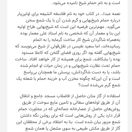
است و به نام حمام شیخ نامیده می‌شود.
نعمه عبدا… در کتاب خود به نام فلاسفه الشیعه برای اولین‌بار
درباره حمام شیخ‌بهایی و گرم شدن آن با یک شمع سخن
می‌گوید. مهم‌ترین فرضیه این است که شیخ‌بهایی طراح اولیه
این بنا و معمار آن که شخصی به نام استاد علی معمار بوده
به‌همراه شاگردان شیخ کار ساخت گرمابه را به اتمام
رسانیده‌اند، اما سعید نفیسی در نقل‌قولی از شیخ می‌نویسد که
شیخ‌بهایی گفته بود اگر روزی فضای گلخن که کاملا مسدود
بوده را بشکافند، شمع برای همیشه از کار خواهد افتاد. ‌ساخت
حمام تحت نظارت شیخ‌بهایی و در زمان حیات او انجام شده
باشد، یا به دست شاگردانش، پرسش ما همچنان بی‌پاسخ
است و آن این‌که چگونه مخزن آب و خزینه حمام با شعله یک
شمع گرم می‌شده است؟
استفاده از گاز متان حاصل از فاضلاب مسجد جامع و انتقال
آن از طریق لوله‌های سفالی و تامین مایع سوخت از طریق
روغن‌های حاصل از عصارخانه جماله‌ای که در مجاورت حمام
قرار دارد یکی از روش‌هایی است که برای روشن نگه داشتن
شمع مزبور بیان شده است. بنا به اعتقاد برخی از محققان این
گاز از طریق مکش طبیعی به سوی مشعل یا همان شمع