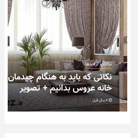
نکات و ترفندها
ب
نکاتی که باید به هنگام چیدمان
خانه عروس بدانیم + تصویر
6 سال قبل