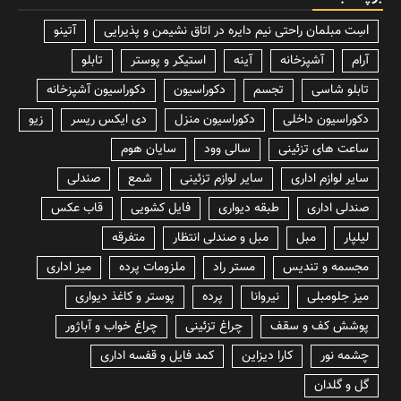
lسِت مبلمان راحتی نیم دایره در اتاق نشیمن و پذیرایی
آتینو
آرام
آشپزخانه
آینه
استیکر و پوستر
تابلو
تابلو شاسی
تجسم
دکوراسیون
دکوراسیون آشپزخانه
دکوراسیون داخلی
دکوراسیون منزل
دی ایکس ریسر
زیو
ساعت های تزئینی
سالی وود
سایان هوم
سایر لوازم اداری
سایر لوازم تزئینی
شمع
صندلی
صندلی اداری
طبقه دیواری
فایل کشویی
قاب عکس
لیلپار
مبل
مبل و صندلی انتظار
متفرقه
مجسمه و تندیس
مستر راد
ملزومات پرده
میز اداری
میز جلومبلی
نیروانا
پرده
پوستر و کاغذ دیواری
پوشش کف و سقف
چراغ تزئینی
چراغ خواب و آباژور
چشمه نور
کارا دیزاین
کمد فایل و قفسه اداری
گل و گلدان