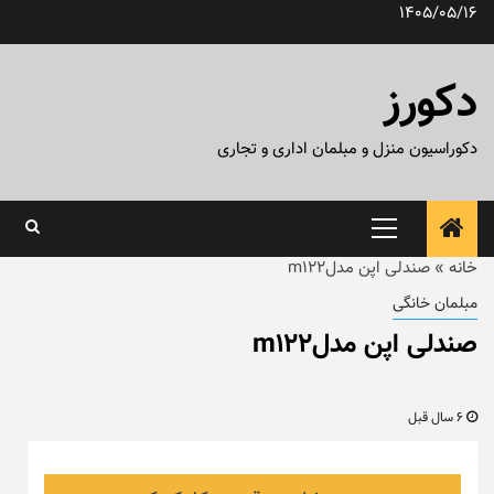
رش
1405/05/16
ه
حتوا
دکورز
دکوراسیون منزل و مبلمان اداری و تجاری
منوی
اصلی
خانه
»
صندلی اپن مدلm122
مبلمان خانگی
صندلی اپن مدلm122
6 سال قبل