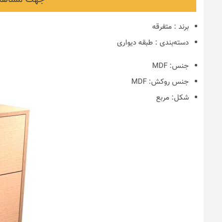
برند
:
متفرقه
دسته‌بندی
:
طبقه دیواری
جنس:
MDF
جنس روکش:
MDF
شکل:
مربع
نکات و ترفندها
دکوراسیون مدر
های ایرانی
6 سال قبل