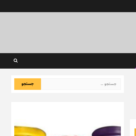
جستجو
برای: