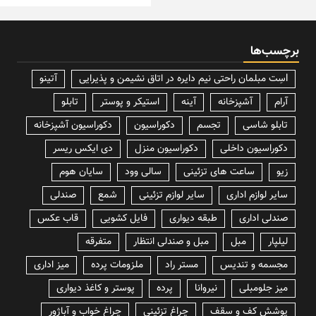
برچسب‌ها
lسِت مبلمان راحتی نیم دایره در اتاق نشیمن و پذیرایی
آتینو
آرام
آشپزخانه
آینه
استیکر و پوستر
تابلو
تابلو شاسی
تجسم
دکوراسیون
دکوراسیون آشپزخانه
دکوراسیون داخلی
دکوراسیون منزل
دی ایکس ریسر
زیو
ساعت های تزئینی
سالی وود
سایان هوم
سایر لوازم اداری
سایر لوازم تزئینی
شمع
صندلی
صندلی اداری
طبقه دیواری
فایل کشویی
قاب عکس
لیلپار
مبل
مبل و صندلی انتظار
متفرقه
مجسمه و تندیس
مستر راد
ملزومات پرده
میز اداری
میز جلومبلی
نیروانا
پرده
پوستر و کاغذ دیواری
پوشش کف و سقف
چراغ تزئینی
چراغ خواب و آباژور