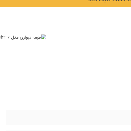
نکات و ترفندها
ز خانه های
دکوراسیون مدرن در خان
 متفاوت
های ایرانی
6 سال قبل