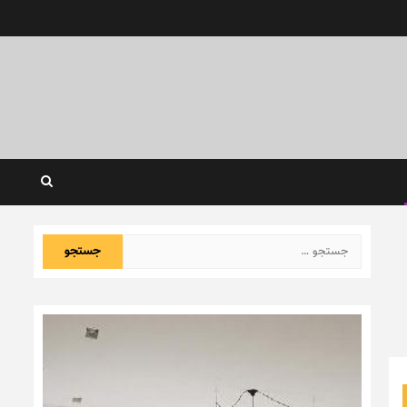
جستجو
برای: