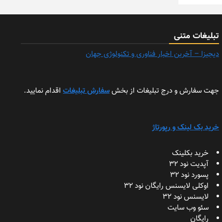
تبلیغات متنی
دیجیزا – آخرین اخبار فناوری و تکنولوژی جهان
جهت سفارش و درج تبلیغات از بخش
سفارش تبلیغات
اقدام نمایید.
خرید بک لینک و رپورتاژ
خرید بکلینک
آپدیت نود 32
پسورد نود 32
اوکلی لایسنس رایگان نود 32
لایسنس نود 32
سئو وب سایت
رایگان