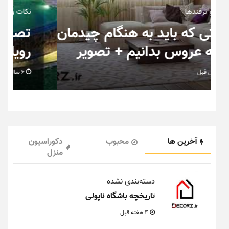
نکات و ترفندها
ان
تصاویر جدید از خانه های
رویایی خاص و متفاوت
6 سال قبل
آخرین ها
محبوب
دکوراسیون
منزل
دسته‌بندی نشده
تاریخچه باشگاه ناپولی
4 هفته قبل