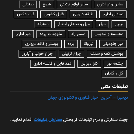
سایر لوازم اداری
سایر لوازم تزئینی
شمع
صندلی
صندلی اداری
طبقه دیواری
فایل کشویی
قاب عکس
لیلپار
مبل
مبل و صندلی انتظار
متفرقه
مجسمه و تندیس
مستر راد
ملزومات پرده
میز اداری
میز جلومبلی
نیروانا
پرده
پوستر و کاغذ دیواری
پوشش کف و سقف
چراغ تزئینی
چراغ خواب و آباژور
چشمه نور
کارا دیزاین
کمد فایل و قفسه اداری
گل و گلدان
تبلیغات متنی
دیجیزا – آخرین اخبار فناوری و تکنولوژی جهان
جهت سفارش و درج تبلیغات از بخش
سفارش تبلیغات
اقدام نمایید.