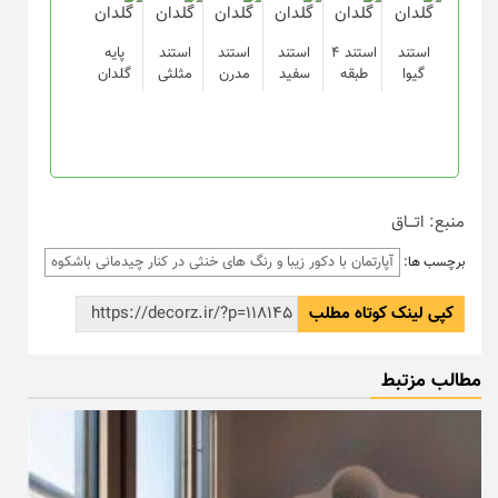
استند
استند ۴
استند
استند
استند
پایه
گیوا
طبقه
سفید
مدرن
مثلثی
گلدان
منبع: اتـــاق
آپارتمان با دکور زیبا و رنگ های خنثی در کنار چیدمانی باشکوه
برچسب ها:
کپی لینک کوتاه مطلب
مطالب مزتبط