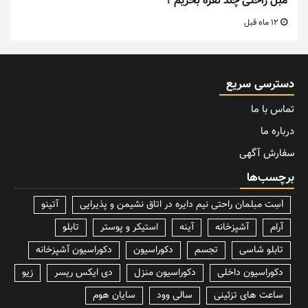
مبل راحتی چند نفره بخریم ؟
12 ماه قبل
دسترسی سریع
تماس با ما
درباره ما
سفارش آگهی
برچسب‌ها
lسِت مبلمان راحتی نیم دایره در اتاق نشیمن و پذیرایی
آتینو
آرام
آشپزخانه
آینه
استیکر و پوستر
تابلو
تابلو شاسی
تجسم
دکوراسیون
دکوراسیون آشپزخانه
دکوراسیون داخلی
دکوراسیون منزل
دی ایکس ریسر
زیو
ساعت های تزئینی
سالی وود
سایان هوم