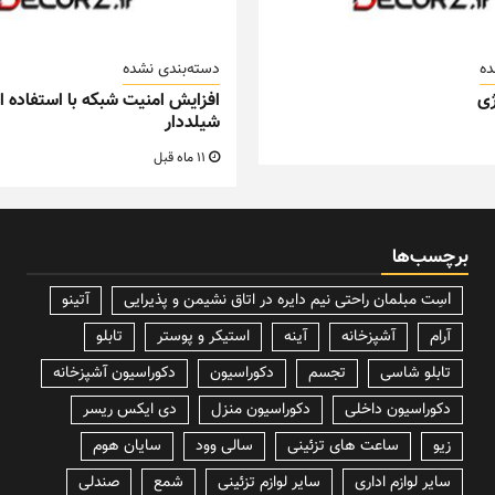
ده
دسته‌بندی نشده
ی
افزایش امنیت شبکه با استفاده از
شیلددار
11 ماه قبل
برچسب‌ها
lسِت مبلمان راحتی نیم دایره در اتاق نشیمن و پذیرایی
آتینو
آرام
آشپزخانه
آینه
استیکر و پوستر
تابلو
تابلو شاسی
تجسم
دکوراسیون
دکوراسیون آشپزخانه
دکوراسیون داخلی
دکوراسیون منزل
دی ایکس ریسر
زیو
ساعت های تزئینی
سالی وود
سایان هوم
سایر لوازم اداری
سایر لوازم تزئینی
شمع
صندلی