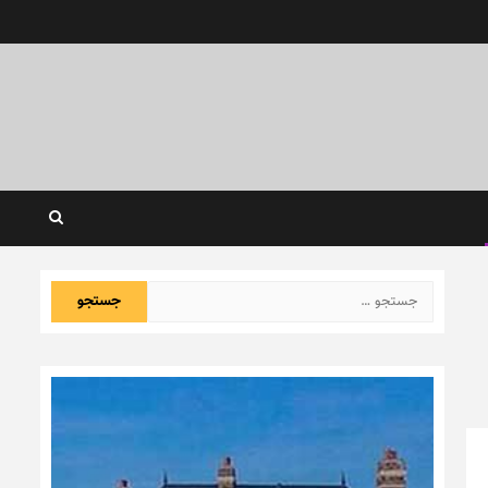
جستجو
برای: