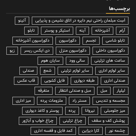
برچسب‌ها
lسِت مبلمان راحتی نیم دایره در اتاق نشیمن و پذیرایی
آتینو
آرام
آشپزخانه
آینه
استیکر و پوستر
تابلو
تابلو شاسی
تجسم
دکوراسیون
دکوراسیون آشپزخانه
دکوراسیون داخلی
دکوراسیون منزل
دی ایکس ریسر
زیو
ساعت های تزئینی
سالی وود
سایان هوم
سایر لوازم اداری
سایر لوازم تزئینی
شمع
صندلی
صندلی اداری
طبقه دیواری
فایل کشویی
قاب عکس
لیلپار
مبل
مبل و صندلی انتظار
متفرقه
مجسمه و تندیس
مستر راد
ملزومات پرده
میز اداری
میز جلومبلی
نیروانا
پرده
پوستر و کاغذ دیواری
پوشش کف و سقف
چراغ تزئینی
چراغ خواب و آباژور
چشمه نور
کارا دیزاین
کمد فایل و قفسه اداری