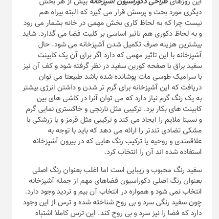
این روزهای
طراحی دکوراسیون آشپزخانه
بیش از هر بخش
دیگری مورد بحث و پرسش قرار می گیرد که البته بیراه هم
نیست چرا که به لحاظ کاری بخش مهمی در خانه بشمار می رود
و به لحاظ دکوری هم تاثیر اساسی بر کلیت فضا می گذارد. شاید
بیشترین هزینه صرف تکمیل شدن آشپزخانه می شود. حال
آشپزخانه با این تاثیر مهمی که دارد اگر برای آن یک کابینت
سفید براق با صفحه کورین سفید در نظر گرفته شود و کف آن نیز
با سرامیک طوسی مات پوشانده شده باشد طبیعتا می توان
دریافت که این آشپزخانه برای گرم تر شدن و داشتن انرژی بیشتر
به یک رنگ گرم نیاز دارد که می توان آنرا در کاشی های بین
کابینت های بکار برد. ترکیبی مثل نارنجی و خاکستری نمایی گرم
و نسبتا ملایم را ایجاد می کند و ترکیبی مثل قرمز و یا زرشکی با
مشکی تضادی تندتر را ارائه می دهد که باید با توجه به
علاقمندی و روحیه یا ترکیب رنگ هایی که در بیرون آشپزخانه
استفاده شده اند آن را انتخاب کرد.
سفید رنگ محبوب و زیبایی است اما اغلب بعنوان رنگ اصلی
بعنوان رنگ اصلی دکوراسیون فضاهای مهم از جمله آشپزخانه
انتخاب نمی شود و همواره در انتخاب آن بیم و تردید وجود دارد.
چون سفید رنگی سرد و بی روح شناخته شده و ترس از این وجود
دارد که فضا را نیز سرد و بی روح کند. این ترس کاملا اشتباه