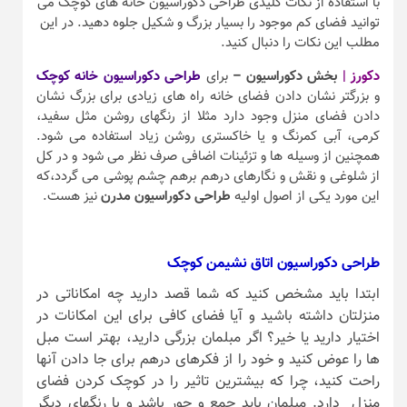
با استفاده از نکات کلیدی طراحی دکوراسیون خانه های کوچک می
توانید فضای کم موجود را بسیار بزرگ و شکیل جلوه دهید. در این
مطلب این نکات را دنبال کنید.
دکورز |
بخش دکوراسیون –
برای
طراحی دکوراسیون خانه کوچک
و بزرگتر نشان دادن فضای خانه راه های زیادی برای بزرگ نشان
دادن فضای منزل وجود دارد مثلا از رنگهای روشن مثل سفید،
کرمی، آبی کمرنگ و یا خاکستری روشن زیاد استفاده می شود.
همچنین از وسیله ها و تزئینات اضافی صرف نظر می شود و در کل
از شلوغی و نقش و نگارهای درهم برهم چشم پوشی می گردد،که
این مورد یکی از اصول اولیه
طراحی دکوراسیون مدرن
نیز هست.
طراحی دکوراسیون اتاق نشیمن کوچک
ابتدا باید مشخص کنید که شما قصد دارید چه امکاناتی در
منزلتان داشته باشید و آیا فضای کافی برای این امکانات در
اختیار دارید یا خیر؟ اگر مبلمان بزرگی دارید، بهتر است مبل
ها را عوض کنید و خود را از فکرهای درهم برای جا دادن آنها
راحت کنید، چرا که بیشترین تاثیر را در کوچک کردن فضای
منزل دارد. مبلمان باید جمع و جور باشد و با رنگهای دیگر