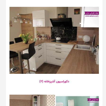
دکوراسیون آشپزخانه (۲)