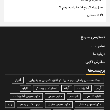
دسته‌بندی نشده
مبل راحتی چند نفره بخریم ؟
12 ماه قبل
دسترسی سریع
تماس با ما
درباره ما
سفارش آگهی
برچسب‌ها
lسِت مبلمان راحتی نیم دایره در اتاق نشیمن و پذیرایی
آتینو
آرام
آشپزخانه
آینه
استیکر و پوستر
تابلو
تابلو شاسی
تجسم
دکوراسیون
دکوراسیون آشپزخانه
دکوراسیون داخلی
دکوراسیون منزل
دی ایکس ریسر
زیو