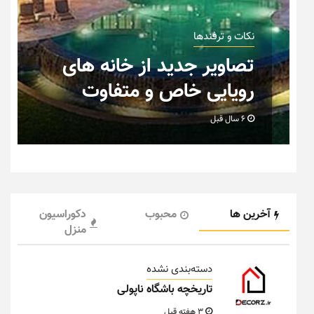
نکات و ترفندها
ان
تصاویر جدید از خانه های
رویایی خاص و متفاوت
6 سال قبل
آخرین ها
محبوب
دکوراسیون
منزل
دسته‌بندی نشده
تاریخچه باشگاه ناپولی
3 هفته قبل