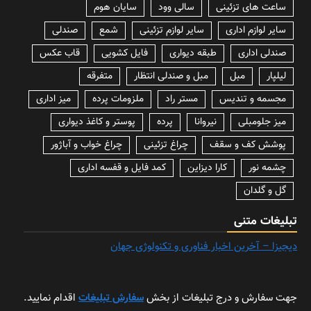
ساعت های تزئینی
سالی وود
سایان هوم
سایر لوازم اداری
سایر لوازم تزئینی
شمع
صندلی
صندلی اداری
طبقه دیواری
فایل کشویی
قاب عکس
لیلپار
مبل
مبل و صندلی انتظار
متفرقه
مجسمه و تندیس
مستر راد
ملزومات پرده
میز اداری
میز جلومبلی
نیروانا
پرده
پوستر و کاغذ دیواری
پوشش کف و سقف
چراغ تزئینی
چراغ خواب و آباژور
چشمه نور
کارا دیزاین
کمد فایل و قفسه اداری
گل و گلدان
تبلیغات متنی
دیجیزا – آخرین اخبار فناوری و تکنولوژی جهان
جهت سفارش و درج تبلیغات از بخش
سفارش تبلیغات
اقدام نمایید.