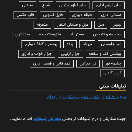
سایر لوازم اداری
سایر لوازم تزئینی
شمع
صندلی
صندلی اداری
طبقه دیواری
فایل کشویی
قاب عکس
لیلپار
مبل
مبل و صندلی انتظار
متفرقه
مجسمه و تندیس
مستر راد
ملزومات پرده
میز اداری
میز جلومبلی
نیروانا
پرده
پوستر و کاغذ دیواری
پوشش کف و سقف
چراغ تزئینی
چراغ خواب و آباژور
چشمه نور
کارا دیزاین
کمد فایل و قفسه اداری
گل و گلدان
تبلیغات متنی
دیجیزا – آخرین اخبار فناوری و تکنولوژی جهان
جهت سفارش و درج تبلیغات از بخش
سفارش تبلیغات
اقدام نمایید.