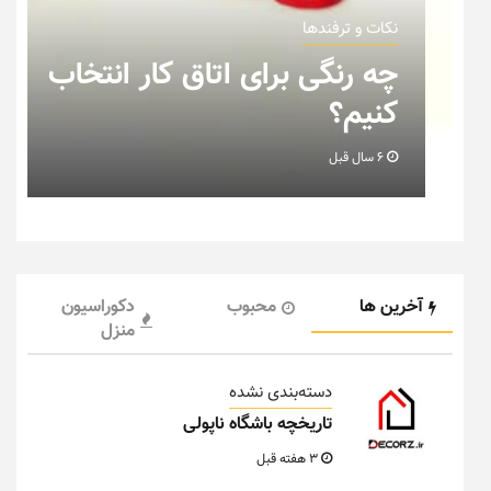
رفندها
نکات و ترفندها
گی برای اتاق کار انتخاب
نکاتی که ب
؟
خانه عروس
6 سال قبل
آخرین ها
محبوب
دکوراسیون
منزل
دسته‌بندی نشده
تاریخچه باشگاه ناپولی
3 هفته قبل