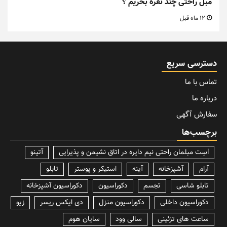
مبل راحتی چند نفره بخریم ؟
12 ماه قبل
دسترسی سریع
تماس با ما
درباره ما
سفارش آگهی
برچسب‌ها
lسِت مبلمان راحتی نیم دایره در اتاق نشیمن و پذیرایی
آتینو
آرام
آشپزخانه
آینه
استیکر و پوستر
تابلو
تابلو شاسی
تجسم
دکوراسیون
دکوراسیون آشپزخانه
دکوراسیون داخلی
دکوراسیون منزل
دی ایکس ریسر
زیو
ساعت های تزئینی
سالی وود
سایان هوم