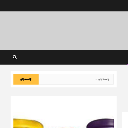
جستجو
برای: