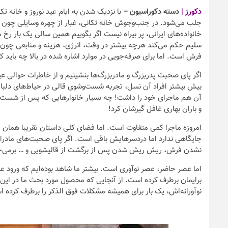
دکورز |
دسته دکوراسیون –
با نزدیک شدن به ایام عید نوروز و خانه
جلب می‌شود. در جنب‌وجوش خانه تکانی، غبار از چهره وسایلی چون م
خانواده‌های ایرانی، پر بیراه نیست اگر بگوییم همین سالی یک ‌بار رخ
سلیم حکم می‌کند هرچه بیشتر در وقت، انرژی، هزینه و منابعی چون
فرش است. اما برای صرفه‌جویی در موارد اشاره شده در بالا چه باید ک
اگر پای صحبت پدربزرگ و مادربزرگ‌ها بنشینیم و از خاطرات حوالی عید 
بیش بیشتر افراد آن نسل، تجربه شست‌وشوی قالی در حیاط‌های دلباز
آن هم ماجرای خود را داشت! چه بسیار خانوارهایی که پس از شست‌و
و باران بهاری غافل گیرشان کرد!
امروزه ماجرا کمی متفاوت است. اما فضای کلی داستان تقریبا همان
جایگاهی ندارد اما دردسرهایش باقی است. اگر پای صحبت‌های مادران
نشدن فرش، ریش ریش شدن پس از برگشت از قالیشویی و … برمی‌خ
اما عصر حاضر، عصر نوآوری است. بیشتر ما شاهد بوده‌ایم که ورود عر
برایمان برطرف کرده است. از آنجایی که محصول مورد بحث ما در این
نوآورانه‌اش، یک بار برای همیشه مشکلات فوق الذکر را برطرف کرده 