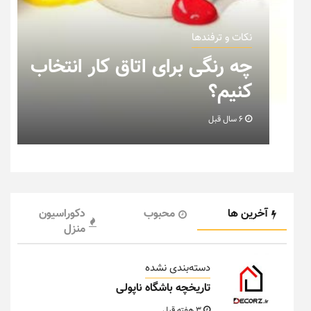
کات و ترفندها
نکات و ترف
ه رنگی برای اتاق کار انتخاب
نکاتی 
نیم؟
خانه 
6 سال قبل
6 سال قبل
آخرین ها
محبوب
دکوراسیون
منزل
دسته‌بندی نشده
تاریخچه باشگاه ناپولی
3 هفته قبل