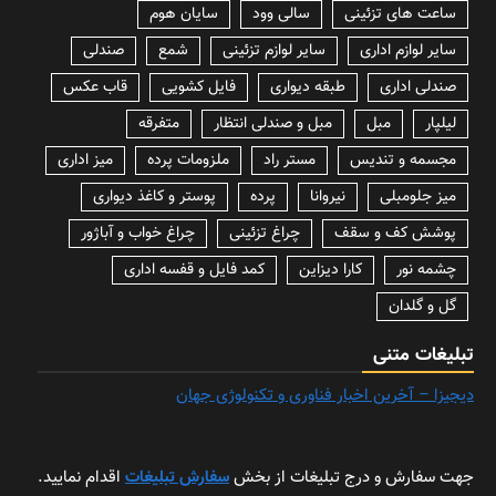
ساعت های تزئینی
سالی وود
سایان هوم
سایر لوازم اداری
سایر لوازم تزئینی
شمع
صندلی
صندلی اداری
طبقه دیواری
فایل کشویی
قاب عکس
لیلپار
مبل
مبل و صندلی انتظار
متفرقه
مجسمه و تندیس
مستر راد
ملزومات پرده
میز اداری
میز جلومبلی
نیروانا
پرده
پوستر و کاغذ دیواری
پوشش کف و سقف
چراغ تزئینی
چراغ خواب و آباژور
چشمه نور
کارا دیزاین
کمد فایل و قفسه اداری
گل و گلدان
تبلیغات متنی
دیجیزا – آخرین اخبار فناوری و تکنولوژی جهان
جهت سفارش و درج تبلیغات از بخش
سفارش تبلیغات
اقدام نمایید.