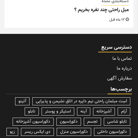
دسته‌بندی نشده
مبل راحتی چند نفره بخریم ؟
12 ماه قبل
دسترسی سریع
تماس با ما
درباره ما
سفارش آگهی
برچسب‌ها
lسِت مبلمان راحتی نیم دایره در اتاق نشیمن و پذیرایی
آتینو
آرام
آشپزخانه
آینه
استیکر و پوستر
تابلو
تابلو شاسی
تجسم
دکوراسیون
دکوراسیون آشپزخانه
دکوراسیون داخلی
دکوراسیون منزل
دی ایکس ریسر
زیو