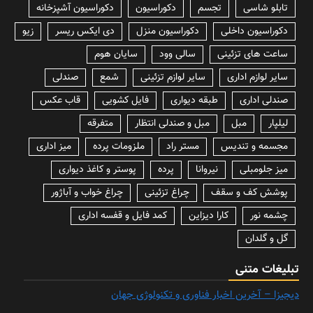
تابلو شاسی
تجسم
دکوراسیون
دکوراسیون آشپزخانه
دکوراسیون داخلی
دکوراسیون منزل
دی ایکس ریسر
زیو
ساعت های تزئینی
سالی وود
سایان هوم
سایر لوازم اداری
سایر لوازم تزئینی
شمع
صندلی
صندلی اداری
طبقه دیواری
فایل کشویی
قاب عکس
لیلپار
مبل
مبل و صندلی انتظار
متفرقه
مجسمه و تندیس
مستر راد
ملزومات پرده
میز اداری
میز جلومبلی
نیروانا
پرده
پوستر و کاغذ دیواری
پوشش کف و سقف
چراغ تزئینی
چراغ خواب و آباژور
چشمه نور
کارا دیزاین
کمد فایل و قفسه اداری
گل و گلدان
تبلیغات متنی
دیجیزا – آخرین اخبار فناوری و تکنولوژی جهان