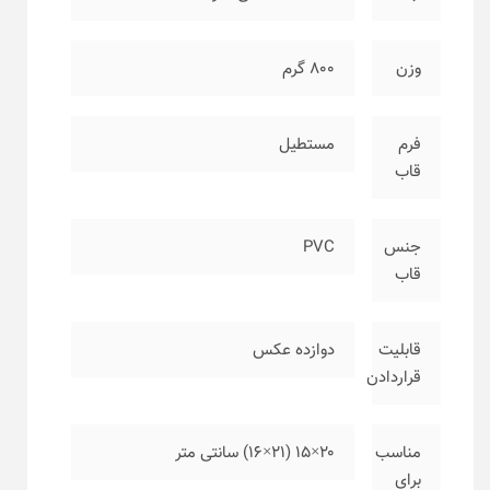
وزن
۸۰۰ گرم
فرم
مستطیل
قاب
جنس
PVC
قاب
قابلیت
دوازده عکس
قراردادن
مناسب
۲۰×۱۵ (۲۱×۱۶) سانتی متر
برای