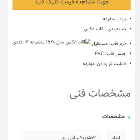
جهت مشاهده قیمت کلیک کنید
برند
:
متفرقه
دسته‌بندی
:
قاب عکس
فرم قاب:
مستطیل
جنس قاب:
PVC
قابلیت قراردادن:
دوازده
مشخصات فنی
مشخصات
ابعاد
۲۰x15x2 سانتی متر