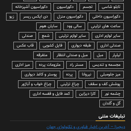
تابلو شاسی
تجسم
دکوراسیون
دکوراسیون آشپزخانه
دکوراسیون داخلی
دکوراسیون منزل
دی ایکس ریسر
زیو
ساعت های تزئینی
سالی وود
سایان هوم
سایر لوازم اداری
سایر لوازم تزئینی
شمع
صندلی
صندلی اداری
طبقه دیواری
فایل کشویی
قاب عکس
لیلپار
مبل
مبل و صندلی انتظار
متفرقه
مجسمه و تندیس
مستر راد
ملزومات پرده
میز اداری
میز جلومبلی
نیروانا
پرده
پوستر و کاغذ دیواری
پوشش کف و سقف
چراغ تزئینی
چراغ خواب و آباژور
چشمه نور
کارا دیزاین
کمد فایل و قفسه اداری
گل و گلدان
تبلیغات متنی
دیجیزا – آخرین اخبار فناوری و تکنولوژی جهان