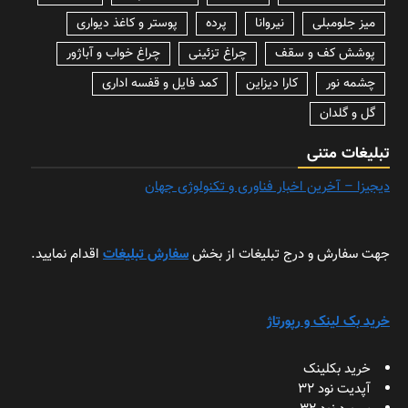
میز جلومبلی
نیروانا
پرده
پوستر و کاغذ دیواری
پوشش کف و سقف
چراغ تزئینی
چراغ خواب و آباژور
چشمه نور
کارا دیزاین
کمد فایل و قفسه اداری
گل و گلدان
تبلیغات متنی
دیجیزا – آخرین اخبار فناوری و تکنولوژی جهان
جهت سفارش و درج تبلیغات از بخش
سفارش تبلیغات
اقدام نمایید.
خرید بک لینک و رپورتاژ
خرید بکلینک
آپدیت نود 32