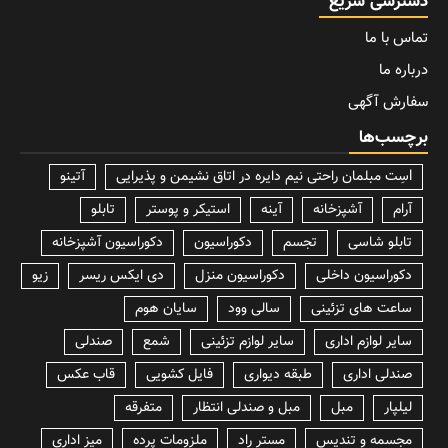
دسترسی سریع
تماس با ما
درباره ما
سفارش آگهی
برچسب‌ها
lسِت مبلمان راحتی نیم دایره در اتاق نشیمن و پذیرایی
آتینو
آرام
آشپزخانه
آینه
استیکر و پوستر
تابلو
تابلو شاسی
تجسم
دکوراسیون
دکوراسیون آشپزخانه
دکوراسیون داخلی
دکوراسیون منزل
دی ایکس ریسر
زیو
ساعت های تزئینی
سالی وود
سایان هوم
سایر لوازم اداری
سایر لوازم تزئینی
شمع
صندلی
صندلی اداری
طبقه دیواری
فایل کشویی
قاب عکس
لیلپار
مبل
مبل و صندلی انتظار
متفرقه
مجسمه و تندیس
مستر راد
ملزومات پرده
میز اداری