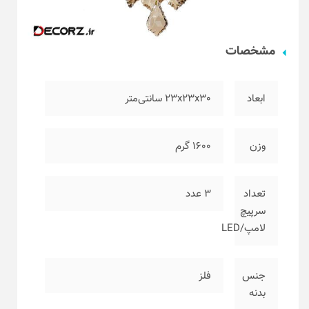
مشخصات
ابعاد
۲۳x23x30 سانتی‌متر
وزن
۱۶۰۰ گرم
تعداد
۳ عدد
سرپیچ
لامپ/LED
جنس
فلز
بدنه