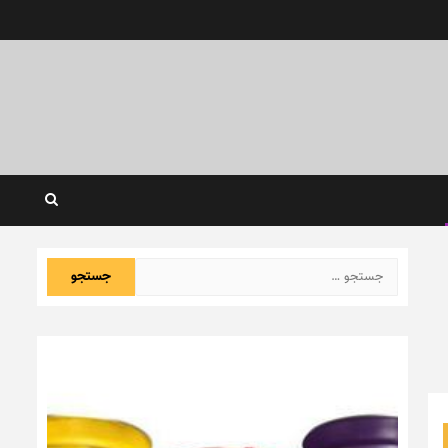
جستجو
برای: