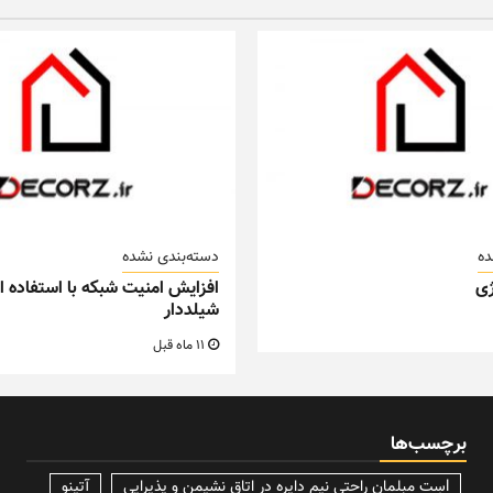
ده
دسته‌بندی نشده
ی
افزایش امنیت شبکه با استفاده از
شیلددار
11 ماه قبل
برچسب‌ها
lسِت مبلمان راحتی نیم دایره در اتاق نشیمن و پذیرایی
آتینو