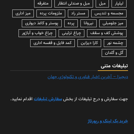
لیلپار
مبل
مبل و صندلی انتظار
متفرقه
مجسمه و تندیس
مستر راد
ملزومات پرده
میز اداری
میز جلومبلی
نیروانا
پرده
پوستر و کاغذ دیواری
پوشش کف و سقف
چراغ تزئینی
چراغ خواب و آباژور
چشمه نور
کارا دیزاین
کمد فایل و قفسه اداری
گل و گلدان
تبلیغات متنی
دیجیزا – آخرین اخبار فناوری و تکنولوژی جهان
جهت سفارش و درج تبلیغات از بخش
سفارش تبلیغات
اقدام نمایید.
خرید بک لینک و رپورتاژ