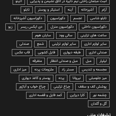
lسِت مبلمان راحتی نیم دایره در اتاق نشیمن و پذیرایی
آتینو
آرام
آشپزخانه
آینه
استیکر و پوستر
تابلو
تابلو شاسی
تجسم
دکوراسیون
دکوراسیون آشپزخانه
دکوراسیون داخلی
دکوراسیون منزل
دی ایکس ریسر
زیو
ساعت های تزئینی
سالی وود
سایان هوم
سایر لوازم اداری
سایر لوازم تزئینی
شمع
صندلی
صندلی اداری
طبقه دیواری
فایل کشویی
قاب عکس
لیلپار
مبل
مبل و صندلی انتظار
متفرقه
مجسمه و تندیس
مستر راد
ملزومات پرده
میز اداری
میز جلومبلی
نیروانا
پرده
پوستر و کاغذ دیواری
پوشش کف و سقف
چراغ تزئینی
چراغ خواب و آباژور
چشمه نور
کارا دیزاین
کمد فایل و قفسه اداری
گل و گلدان
تبلیغات متنی