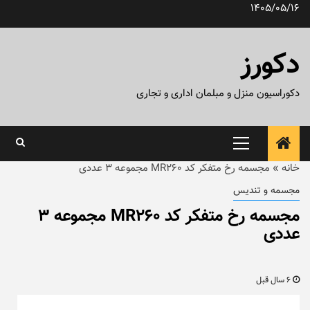
رش
1405/05/16
ه
حتوا
دکورز
دکوراسیون منزل و مبلمان اداری و تجاری
منوی
اصلی
خانه
»
مجسمه رخ متفکر کد MR260 مجموعه ۳ عددی
مجسمه و تندیس
مجسمه رخ متفکر کد MR260 مجموعه ۳
عددی
6 سال قبل