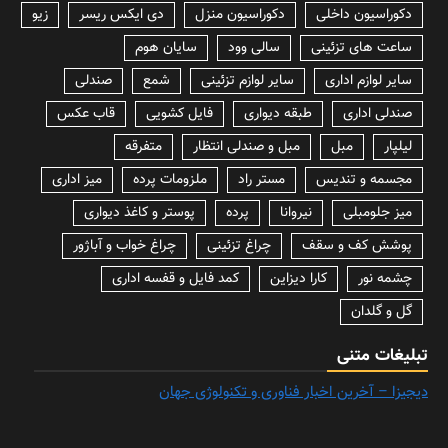
دکوراسیون داخلی
دکوراسیون منزل
دی ایکس ریسر
زیو
ساعت های تزئینی
سالی وود
سایان هوم
سایر لوازم اداری
سایر لوازم تزئینی
شمع
صندلی
صندلی اداری
طبقه دیواری
فایل کشویی
قاب عکس
لیلپار
مبل
مبل و صندلی انتظار
متفرقه
مجسمه و تندیس
مستر راد
ملزومات پرده
میز اداری
میز جلومبلی
نیروانا
پرده
پوستر و کاغذ دیواری
پوشش کف و سقف
چراغ تزئینی
چراغ خواب و آباژور
چشمه نور
کارا دیزاین
کمد فایل و قفسه اداری
گل و گلدان
تبلیغات متنی
دیجیزا – آخرین اخبار فناوری و تکنولوژی جهان