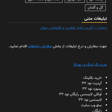
گل و گلدان
تبلیغات متنی
دیجیزا – آخرین اخبار فناوری و تکنولوژی جهان
جهت سفارش و درج تبلیغات از بخش
سفارش تبلیغات
اقدام نمایید.
خرید بک لینک و رپورتاژ
خرید بکلینک
آپدیت نود 32
پسورد نود 32
اوکلی لایسنس رایگان نود 32
لایسنس نود 32
سئو وب سایت
رایگان