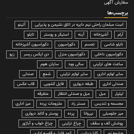
سفارش آگهی
برچسب‌ها
lسِت مبلمان راحتی نیم دایره در اتاق نشیمن و پذیرایی
آتینو
آرام
آشپزخانه
آینه
استیکر و پوستر
تابلو
تابلو شاسی
تجسم
دکوراسیون
دکوراسیون آشپزخانه
دکوراسیون داخلی
دکوراسیون منزل
دی ایکس ریسر
زیو
ساعت های تزئینی
سالی وود
سایان هوم
سایر لوازم اداری
سایر لوازم تزئینی
شمع
صندلی
صندلی اداری
طبقه دیواری
فایل کشویی
قاب عکس
لیلپار
مبل
مبل و صندلی انتظار
متفرقه
مجسمه و تندیس
مستر راد
ملزومات پرده
میز اداری
میز جلومبلی
نیروانا
پرده
پوستر و کاغذ دیواری
پوشش کف و سقف
چراغ تزئینی
چراغ خواب و آباژور
چشمه نور
کارا دیزاین
کمد فایل و قفسه اداری