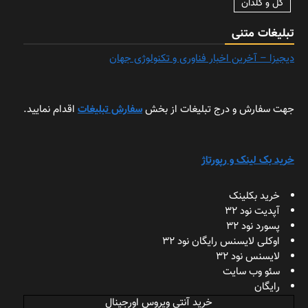
گل و گلدان
تبلیغات متنی
دیجیزا – آخرین اخبار فناوری و تکنولوژی جهان
جهت سفارش و درج تبلیغات از بخش
سفارش تبلیغات
اقدام نمایید.
خرید بک لینک و رپورتاژ
خرید بکلینک
آپدیت نود 32
پسورد نود 32
اوکلی لایسنس رایگان نود 32
لایسنس نود 32
سئو وب سایت
رایگان
خرید آنتی ویروس اورجینال