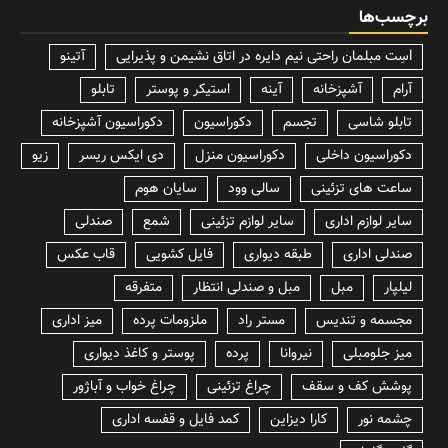
برچسب‌ها
lسِت مبلمان راحتی نیم دایره در اتاق نشیمن و پذیرایی
آتینو
آرام
آشپزخانه
آینه
استیکر و پوستر
تابلو
تابلو شاسی
تجسم
دکوراسیون
دکوراسیون آشپزخانه
دکوراسیون داخلی
دکوراسیون منزل
دی ایکس ریسر
زیو
ساعت های تزئینی
سالی وود
سایان هوم
سایر لوازم اداری
سایر لوازم تزئینی
شمع
صندلی
صندلی اداری
طبقه دیواری
فایل کشویی
قاب عکس
لیلپار
مبل
مبل و صندلی انتظار
متفرقه
مجسمه و تندیس
مستر راد
ملزومات پرده
میز اداری
میز جلومبلی
نیروانا
پرده
پوستر و کاغذ دیواری
پوشش کف و سقف
چراغ تزئینی
چراغ خواب و آباژور
چشمه نور
کارا دیزاین
کمد فایل و قفسه اداری